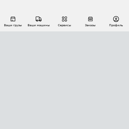
Ваши грузы
Ваши машины
Сервисы
Заказы
Профиль
АВТОМАТИЗАЦИЯ ПЕРЕВОЗОК
Площадки
Заказы
Торги
Тендеры
АТИ-Доки
GPS-мониторинг
АТИ Мессенджер
Цепочки грузов
API ATI.SU
ПОЛЕЗНОЕ
Расчет расстояний
БЕЗОПАСНОСТЬ
Академия ATI.SU
ATI.SU о безопасности
Звезды ATI.SU на вашем сайте
КОНТАКТЫ И ТАРИФЫ
Памятка по проверке контрагентов
Индекс ATI.SU FTL РФ