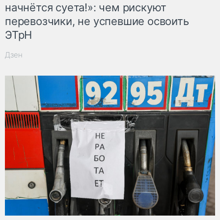
начнётся суета!»: чем рискуют
перевозчики, не успевшие освоить
ЭТрН
Дзен