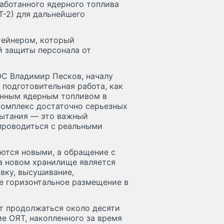
аботанного ядерного топлива
Т-2) для дальнейшего
тейнером, который
й защиты персонала от
ЭС Владимир Песков, началу
подготовительная работа, как
танным ядерным топливом в
комплекс достаточно серьезных
пытания — это важный
 проводиться с реальными
яются новыми, а обращение с
 новом хранилище является
вку, высушивание,
е горизонтальное размещение в
ут продолжаться около десяти
ие ОЯТ, накопленного за время