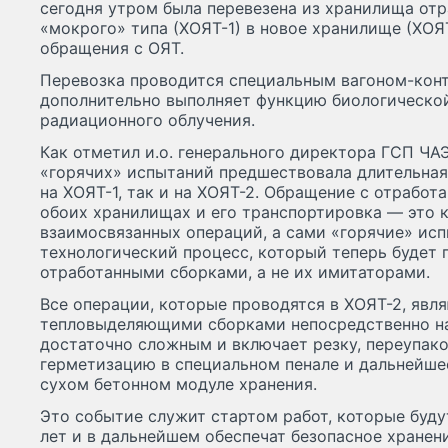
сегодня утром была перевезена из хранилища отр
«мокрого» типа (ХОЯТ-1) в новое хранилище (ХОЯ
обращения с ОЯТ.
Перевозка проводится специальным вагоном-кон
дополнительно выполняет функцию биологическо
радиационного облучения.
Как отметил и.о. генерального директора ГСП ЧА
«горячих» испытаний предшествовала длительная 
на ХОЯТ-1, так и на ХОЯТ-2. Обращение с отрабо
обоих хранилищах и его транспортировка — это 
взаимосвязанных операций, а сами «горячие» ис
технологический процесс, который теперь будет
отработанными сборками, а не их имитаторами.
Все операции, которые проводятся в ХОЯТ-2, явл
тепловыделяющими сборками непосредственно на
достаточно сложным и включает резку, переупако
герметизацию в специальном пенале и дальнейше
сухом бетонном модуле хранения.
Это событие служит стартом работ, которые буд
лет и в дальнейшем обеспечат безопасное хранен