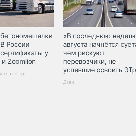
 бетономешалки
«В последнюю недел
 В России
августа начнётся суета
 сертификаты у
чем рискуют
 и Zoomlion
перевозчики, не
успевшие освоить ЭТ
й транспорт
Дзен