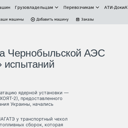
ашин
Грузовладельцам
Перевозчикам
АТИ-Доки
А
Ваши машины
Добавить машину
Заказы
а Чернобыльской АЭС
» испытаний
луатацию ядерной установки —
ХОЯТ-2), предоставленного
ания Украины, начались
МАГАТЭ у транспортный чехол
 топливных сборок, которая