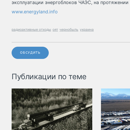
эксплуатации энергоблоков ЧАЭС, на протяжении 
www.energyland.info
радиоактивные отходы
оят
чернобыль
украина
ОБСУДИТЬ
Публикации по теме