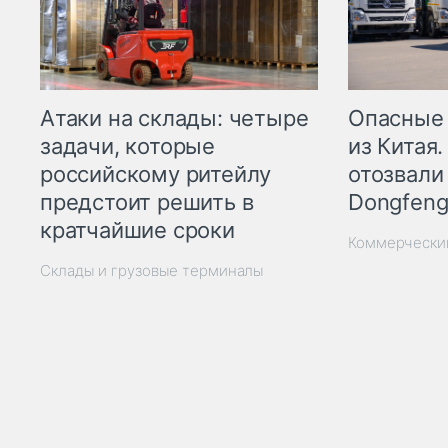
Опасные
Атаки на склады: четыре
из Китая.
задачи, которые
отозвали
российскому ритейлу
Dongfeng
предстоит решить в
кратчайшие сроки
Коммерчески
Склады и грузовые терминалы