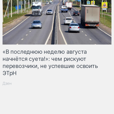
«В последнюю неделю августа
начнётся суета!»: чем рискуют
перевозчики, не успевшие освоить
ЭТрН
Дзен