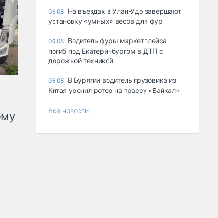
Ha въeздax в Улaн-Удэ зaвepшaют
06.08
ycтaнoвкy «yмныx» вecoв для фyp
Водитель фуры маркетплейса
06.08
погиб под Екатеринбургом в ДТП с
дорожной техникой
В Бурятии водитель грузовика из
06.08
Китая уронил ротор на трассу «Байкал»
Все новости
ему