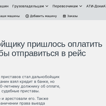
ашин
Грузовладельцам
Перевозчикам
АТИ-Доки
А
Ваши машины
Добавить машину
Заказы
ойщику пришлось оплатить
бы отправиться в рейс
 приставов стал дальнобойщик
нин взял кредит в банке, но
50-летнему должнику об оплате,
 судебные приставы.
 и арестовали его. Также
раничении права выезда