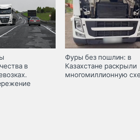
мы
Фуры без пошлин: в
чества в
Казахстане раскрыли
евозках.
многомиллионную сх
ережение