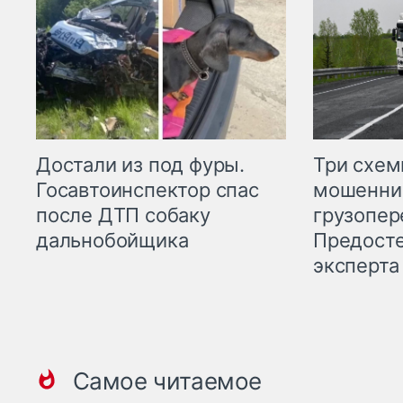
Три схе
Достали из под фуры.
мошенни
Госавтоинспектор спас
грузопер
после ДТП собаку
Предост
дальнобойщика
эксперта
Самое читаемое