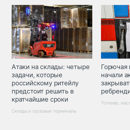
Горючая 
Атаки на склады: четыре
начали а
задачи, которые
закрыват
российскому ритейлу
ребренд
предстоит решить в
кратчайшие сроки
Топливо, мас
Склады и грузовые терминалы