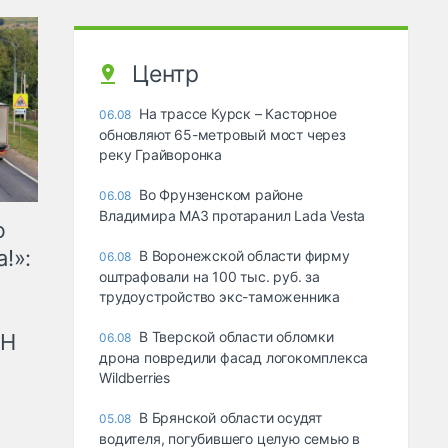
Центр
На трассе Курск – Касторное
06.08
обновляют 65-метровый мост через
реку Грайворонка
Во Фрунзенском районе
06.08
Владимира МАЗ протаранил Lada Vesta
ю
!»:
В Воронежской области фирму
06.08
оштрафовали на 100 тыс. руб. за
трудоустройство экс-таможенника
В Тверской области обломки
рН
06.08
дрона повредили фасад логокомплекса
Wildberries
В Брянской области осудят
05.08
водителя, погубившего целую семью в