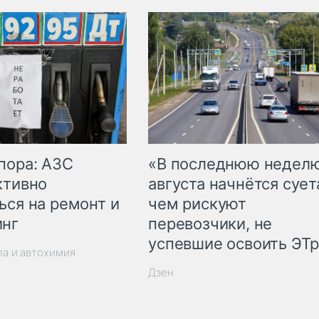
пора: АЗС
«В последнюю недел
ктивно
августа начнётся суета
ься на ремонт и
чем рискуют
инг
перевозчики, не
успевшие освоить ЭТ
ла и автохимия
Дзен