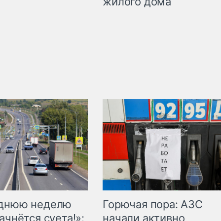
жилого дома
Горючая пора: АЗС
еднюю неделю
начали активно
ачнётся суета!»: