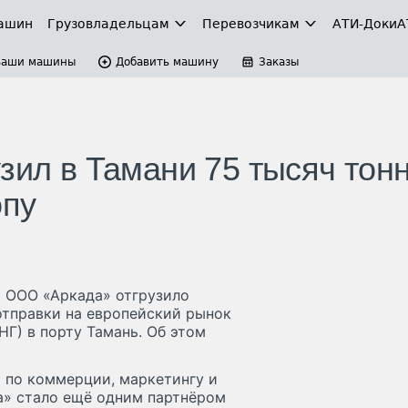
ашин
Грузовладельцам
Перевозчикам
АТИ-Доки
А
Ваши машины
Добавить машину
Заказы
зил в Тамани 75 тысяч тон
опу
а ООО «Аркада» отгрузило
 отправки на европейский рынок
НГ) в порту Тамань. Об этом
 по коммерции, маркетингу и
а» стало ещё одним партнёром