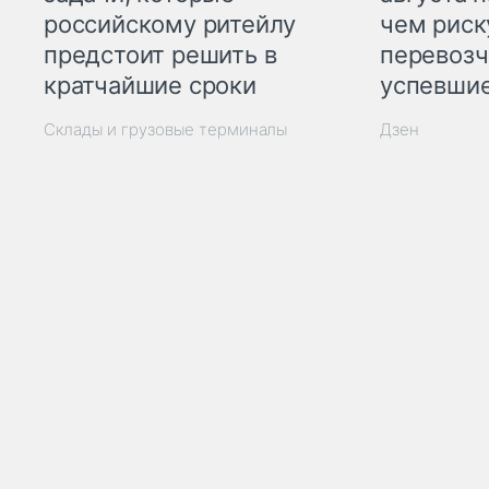
российскому ритейлу
чем рис
предстоит решить в
перевозч
кратчайшие сроки
успевшие
Склады и грузовые терминалы
Дзен