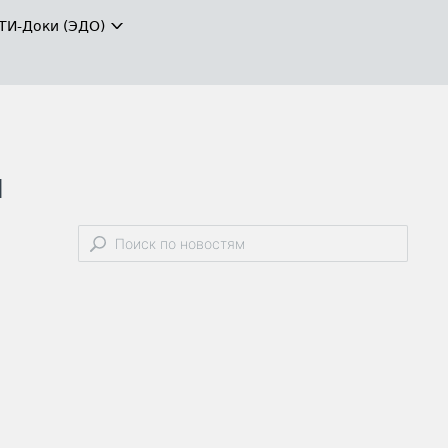
ТИ-Доки (ЭДО)
н