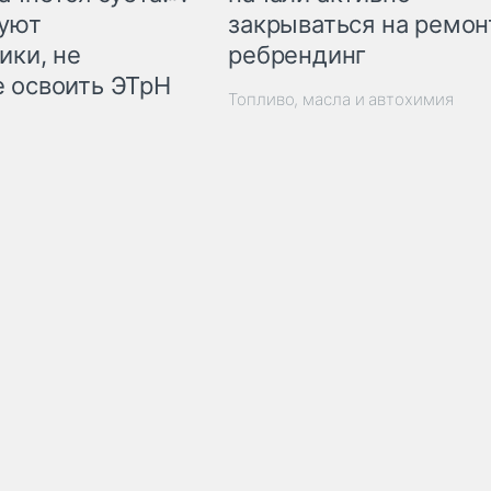
закрываться на ремон
куют
ребрендинг
ики, не
 освоить ЭТрН
Топливо, масла и автохимия