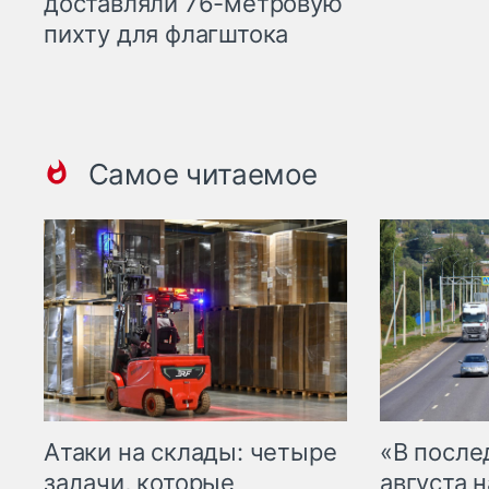
доставляли 76-метровую
пихту для флагштока
Самое читаемое
Атаки на склады: четыре
«В посл
задачи, которые
августа н