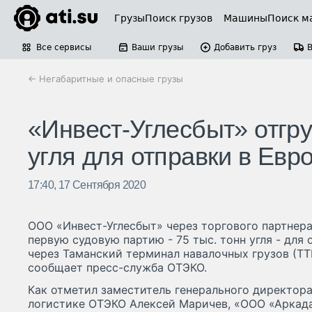
Грузы
Поиск грузов
Машины
Поиск м
Все сервисы
Ваши грузы
Добавить груз
← Негабаритные и опасные грузы
«Инвест-Углесбыт» отгру
угля для отправки в Евр
17:40, 17 Сентября 2020
ООО «Инвест-Углесбыт» через торгового партнер
первую судовую партию - 75 тыс. тонн угля - для
через Таманский терминал навалочных грузов (ТТ
сообщает пресс-служба ОТЭКО.
Как отметил заместитель генерального директора
логистике ОТЭКО Алексей Маричев, «ООО «Аркад