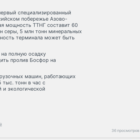
 первый специализированный
ссийском побережье Азово-
ная мощность ТТНГ составит 60
онн серы, 5 млн тонн минеральных
щность терминала может быть
 на полную осадку
дить пролив Босфор на
грузочных машин, работающих
 тыс. тонн в час с
 и экологической
й
36 просмотров 