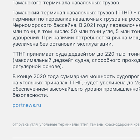
Таманского терминала навалочных грузов.
Таманский терминал навалочных грузов (ТТНГ) –
терминал по перевалке навалочных грузов на ро
Черноморского бассейна. В 2021 году перевалоч
млн тонн, в том числе: 50 млн тонн угля, 5 млн т
удобрений. При наличии потребностей рынка мо
увеличена без остановки эксплуатации.
ТТНГ принимает суда дедвейтом до 220 тыс. тонн
(максимальный дедвейт судна, способного прохо
регулярной основе).
В конце 2020 года суммарная мощность судопро
на угольных причалах ТТНГ, будет увеличена до 25
обеспечением высочайшего уровня промышленной
безопасности.
portnews.ru
отгрузка угля
угольные терминалы
ттнг
тамань
краснодарский кра