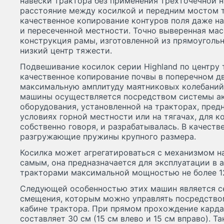
навески трактора без применения трехточечной н
расстояние между косилкой и передним мостом т
качественное копирование контуров поля даже н
и пересеченной местности. Точно выверенная ма
конструкция рамы, изготовленной из прямоугольн
низкий центр тяжести.
Подвешивание косилок серии Highland по центру
качественное копирование почвы в поперечном д
максимальную амплитуду маятниковых колебаний.
машины осуществляется посредством системы ак
оборудования, установленной на тракторах, пред
условиях горной местности или на тягачах, для к
собственно говоря, и разрабатывалась. В качеств
разгружающие пружины крупного размера.
Косилка может агрегатироваться с механизмом на
самым, она предназначается для эксплуатации в 
тракторами максимальной мощностью не более 12
Следующей особенностью этих машин является с
смещения, которым можно управлять посредством
кабине трактора. При прямом прохождение карда
составляет 30 см (15 см влево и 15 см вправо). 