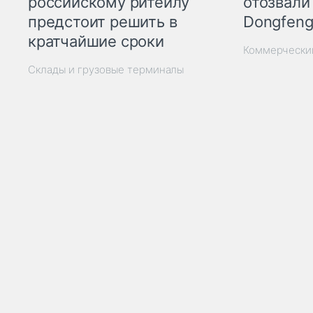
отозвали
российскому ритейлу
Dongfeng
предстоит решить в
кратчайшие сроки
Коммерчески
Склады и грузовые терминалы