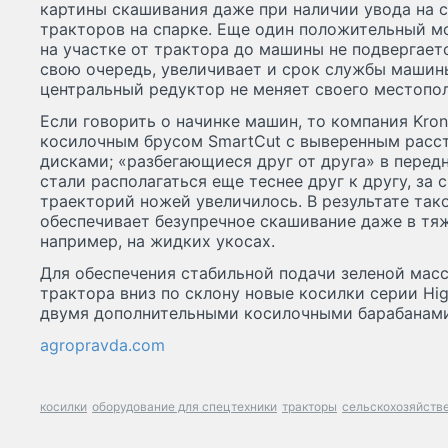
картины скашивания даже при наличии увода на с
тракторов на спарке. Еще один положительный м
на участке от трактора до машины не подвергается
свою очередь, увеличивает и срок службы машин
центральный редуктор не меняет своего местопо
Если говорить о начинке машин, то компания Kro
косилочным брусом SmartCut с выверенным рас
дисками; «разбегающиеся друг от друга» в перед
стали располагаться еще теснее друг к другу, за 
траекторий ножей увеличилось. В результате так
обеспечивает безупречное скашивание даже в тя
например, на жидких укосах.
Для обеспечения стабильной подачи зеленой масс
трактора вниз по склону новые косилки серии Hi
двумя дополнительными косилочными барабанами
agropravda.com
косилки
оборудование для спецтехники
тракторы
сельскохозяйстве