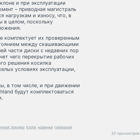
клоне и при эксплуатации
омент – приводная магистраль
 нагрузкам и износу, что, в
ы в целом, поскольку
ложения.
ne комплектует их проверенным
стоянием между скашивающими
ней части диски с недавних пор
счет чего перекрытие рабочих
ого решения косилка
желых условиях эксплуатации,
ы, в том числе, и при движении
ghland будут комплектоваться
.
нная техника
krone
новинки
германия
30 просмотров 