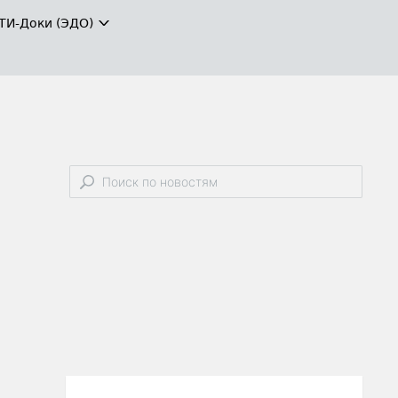
ТИ-Доки (ЭДО)