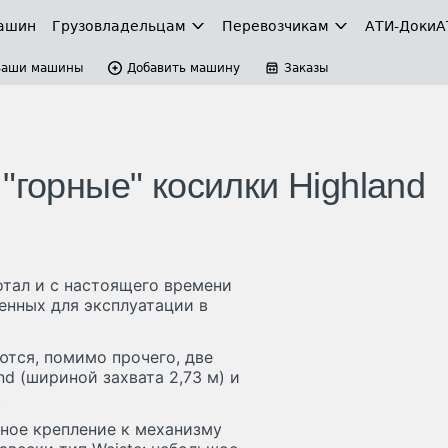
ашин
Грузовладельцам
Перевозчикам
АТИ-Доки
А
Ваши машины
Добавить машину
Заказы
"горные" косилки Highland
отал и с настоящего времени
енных для эксплуатации в
ются, помимо прочего, две
nd (шириной захвата 2,73 м) и
.
нное крепление к механизму