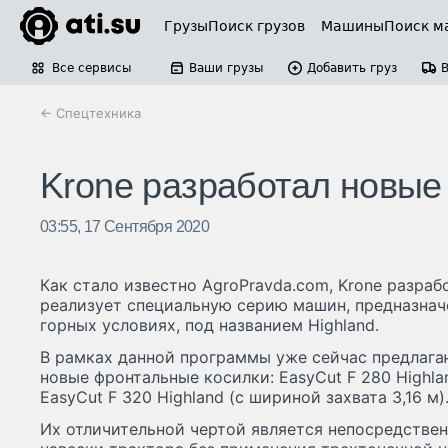
Грузы
Поиск грузов
Машины
Поиск м
Все сервисы
Ваши грузы
Добавить груз
← Спецтехника
Krone разработал новые 
03:55, 17 Сентября 2020
Как стало известно AgroPravda.com, Krone разраб
реализует специальную серию машин, предназнач
горных условиях, под названием Highland.
В рамках данной программы уже сейчас предлага
новые фронтальные косилки: EasyCut F 280 Highla
EasyCut F 320 Highland (с шириной захвата 3,16 м)
Их отличительной чертой является непосредстве