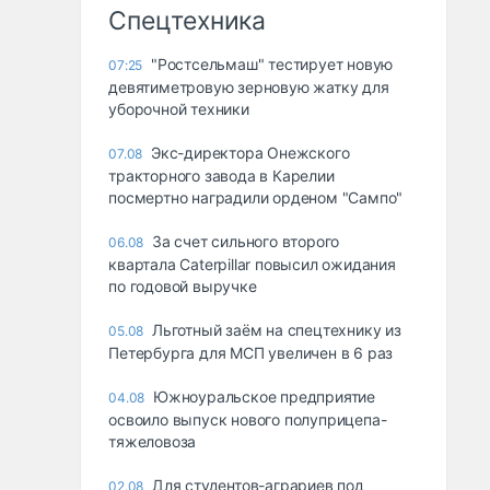
Спецтехника
"Ростсельмаш" тестирует новую
07:25
девятиметровую зерновую жатку для
уборочной техники
Экс-директора Онежского
07.08
тракторного завода в Карелии
посмертно наградили орденом "Сампо"
За счет сильного второго
06.08
квартала Caterpillar повысил ожидания
по годовой выручке
Льготный заём на спецтехнику из
05.08
Петербурга для МСП увеличен в 6 раз
Южноуральское предприятие
04.08
освоило выпуск нового полуприцепа-
тяжеловоза
Для студентов-аграриев под
02.08