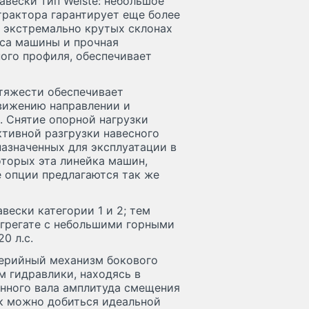
авески тип Weiste: небольшое
рактора гарантирует еще более
а экстремально крутых склонах
сса машины и прочная
ого профиля, обеспечивает
 тяжести обеспечивает
вижению направлении и
 Снятие опорной нагрузки
тивной разгрузки навесного
назначенных для эксплуатации в
оторых эта линейка машин,
е опции предлагаются так же
вески категории 1 и 2; тем
агрегате с небольшими горными
0 л.с.
ерийный механизм бокового
 гидравлики, находясь в
нного вала амплитуда смещения
Так можно добиться идеальной