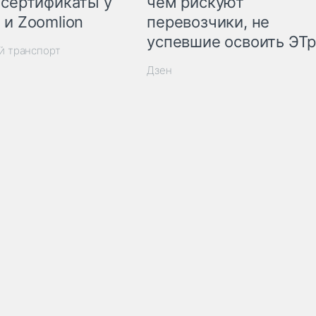
 сертификаты у
чем рискуют
 и Zoomlion
перевозчики, не
успевшие освоить ЭТ
й транспорт
Дзен