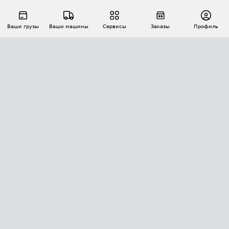
Ваши грузы
Ваши машины
Сервисы
Заказы
Профиль
АВТОМАТИЗАЦИЯ ПЕРЕВОЗОК
Площадки
Заказы
Торги
Тендеры
АТИ-Доки
GPS-мониторинг
АТИ Мессенджер
Цепочки грузов
API ATI.SU
ПОЛЕЗНОЕ
Расчет расстояний
БЕЗОПАСНОСТЬ
Академия ATI.SU
ATI.SU о безопасности
Звезды ATI.SU на вашем сайте
КОНТАКТЫ И ТАРИФЫ
Памятка по проверке контрагентов
Индекс ATI.SU FTL РФ
О системе ATI.SU
Светофор+
Средние ставки
ИНФОРМАЦИЯ
Контактная информация