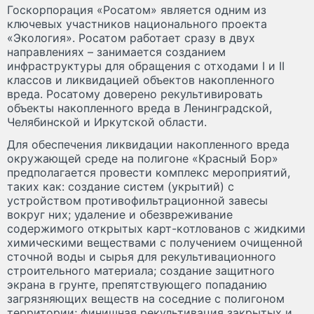
Госкорпорация «Росатом» является одним из
ключевых участников национального проекта
«Экология». Росатом работает сразу в двух
направлениях – занимается созданием
инфраструктуры для обращения с отходами I и II
классов и ликвидацией объектов накопленного
вреда. Росатому доверено рекультивировать
объекты накопленного вреда в Ленинградской,
Челябинской и Иркутской области.
Для обеспечения ликвидации накопленного вреда
окружающей среде на полигоне «Красный Бор»
предполагается провести комплекс мероприятий,
таких как: создание систем (укрытий) с
устройством противофильтрационной завесы
вокруг них; удаление и обезвреживание
содержимого открытых карт-котлованов с жидкими
химическими веществами с получением очищенной
сточной воды и сырья для рекультивационного
строительного материала; создание защитного
экрана в грунте, препятствующего попаданию
загрязняющих веществ на соседние с полигоном
территории; финишная рекультивация закрытых и