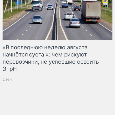
«В последнюю неделю августа
начнётся суета!»: чем рискуют
перевозчики, не успевшие освоить
ЭТрН
Дзен