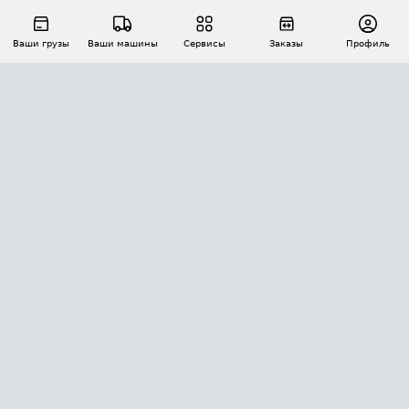
Ваши грузы
Ваши машины
Сервисы
Заказы
Профиль
АВТОМАТИЗАЦИЯ ПЕРЕВОЗОК
Площадки
Заказы
Торги
Тендеры
АТИ-Доки
GPS-мониторинг
АТИ Мессенджер
Цепочки грузов
API ATI.SU
ПОЛЕЗНОЕ
Расчет расстояний
БЕЗОПАСНОСТЬ
Академия ATI.SU
ATI.SU о безопасности
Звезды ATI.SU на вашем сайте
КОНТАКТЫ И ТАРИФЫ
Памятка по проверке контрагентов
Индекс ATI.SU FTL РФ
О системе ATI.SU
Светофор+
Средние ставки
ИНФОРМАЦИЯ
Контактная информация
Страхование