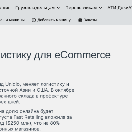
ашин
Грузовладельцам
Перевозчикам
АТИ-Доки
А
Ваши машины
Добавить машину
Заказы
огистику для eCommerce
нд Uniqlo, меняет логистику и
сточной Азии и США. В октябре
анного склада в префектуре
ех дней.
на долю онлайна будет
ста Fast Retailing вложила за
д ($250 млн), что на 80%
онных магазинов.