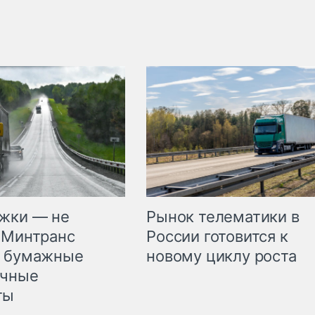
жки — не
Рынок телематики в
 Минтранс
России готовится к
л бумажные
новому циклу роста
очные
ты