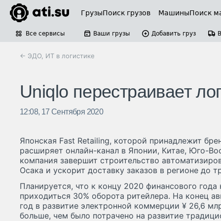
Грузы
Поиск грузов
Машины
Поиск м
Все сервисы
Ваши грузы
Добавить груз
← ЭДО, ИТ в логистике
Uniqlo перестраивает л
12:08, 17 Сентября 2020
Японская Fast Retailing, которой принадлежит бре
расширяет онлайн-канал в Японии, Китае, Юго-Во
компания завершит строительство автоматизиров
Осака и ускорит доставку заказов в регионе до тр
Планируется, что к концу 2020 финансового года 
приходиться 30% оборота ритейлера. На конец авгу
год в развитие электронной коммерции ¥ 26,6 млр
больше, чем было потрачено на развитие традици