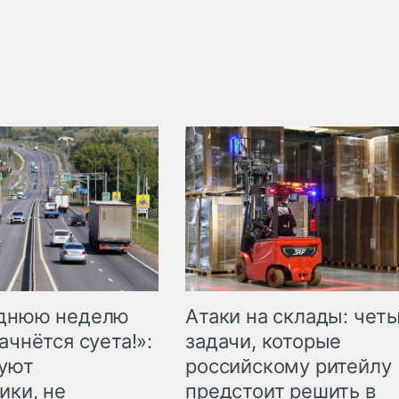
еднюю неделю
Атаки на склады: чет
ачнётся суета!»:
задачи, которые
куют
российскому ритейлу
ики, не
предстоит решить в