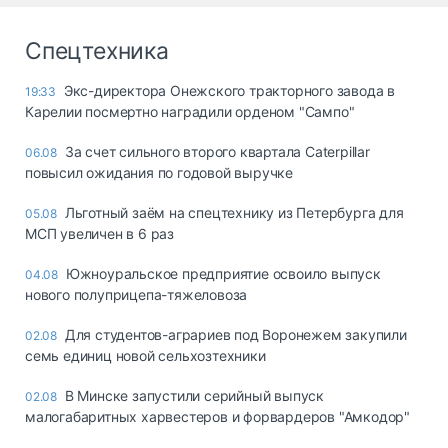
Спецтехника
Экс-директора Онежского тракторного завода в
19:33
Карелии посмертно наградили орденом "Сампо"
За счет сильного второго квартала Caterpillar
06.08
повысил ожидания по годовой выручке
Льготный заём на спецтехнику из Петербурга для
05.08
МСП увеличен в 6 раз
Южноуральское предприятие освоило выпуск
04.08
нового полуприцепа-тяжеловоза
Для студентов-аграриев под Воронежем закупили
02.08
семь единиц новой сельхозтехники
В Минске запустили серийный выпуск
02.08
малогабаритных харвестеров и форвардеров "Амкодор"