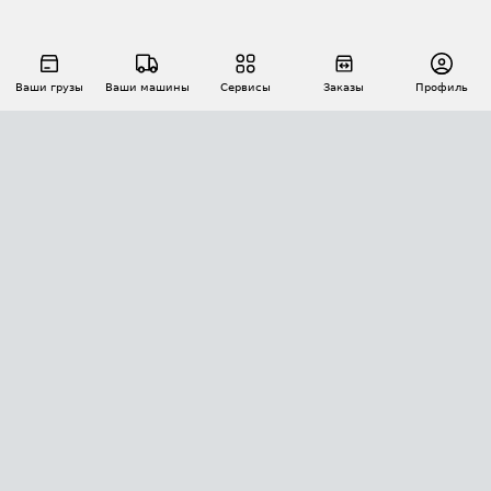
Ваши грузы
Ваши машины
Сервисы
Заказы
Профиль
АВТОМАТИЗАЦИЯ ПЕРЕВОЗОК
Площадки
Заказы
Торги
Тендеры
АТИ-Доки
GPS-мониторинг
АТИ Мессенджер
Цепочки грузов
API ATI.SU
ПОЛЕЗНОЕ
Расчет расстояний
БЕЗОПАСНОСТЬ
Академия ATI.SU
ATI.SU о безопасности
Звезды ATI.SU на вашем сайте
КОНТАКТЫ И ТАРИФЫ
Памятка по проверке контрагентов
Индекс ATI.SU FTL РФ
О системе ATI.SU