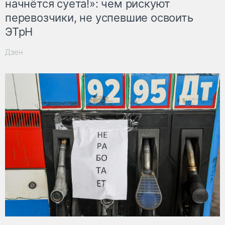
начнётся суета!»: чем рискуют
перевозчики, не успевшие освоить
ЭТрН
Дзен