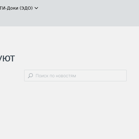
ТИ-Доки (ЭДО)
уют