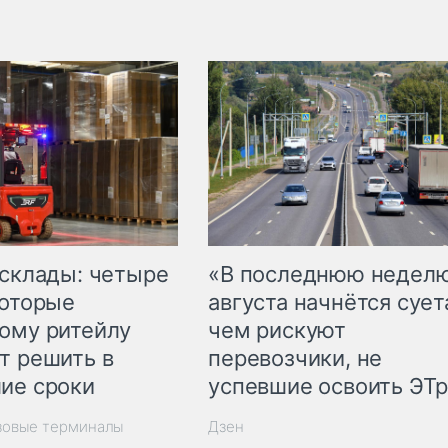
 склады: четыре
«В последнюю недел
которые
августа начнётся суета
ому ритейлу
чем рискуют
т решить в
перевозчики, не
ие сроки
успевшие освоить ЭТ
зовые терминалы
Дзен