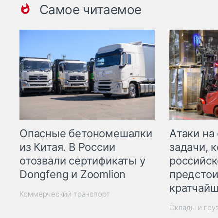
Самое читаемое
Опасные бетономешалки
Атаки на
из Китая. В России
задачи, 
отозвали сертификаты у
российск
Dongfeng и Zoomlion
предстои
кратчайш
Коммерческий транспорт
Склады и гру