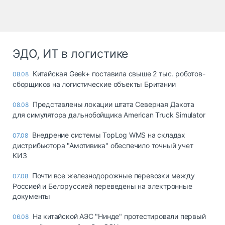
ЭДО, ИТ в логистике
Китайская Geek+ поставила свыше 2 тыс. роботов-
08.08
сборщиков на логистические объекты Британии
Представлены локации штата Северная Дакота
08.08
для симулятора дальнобойщика American Truck Simulator
Внедрение системы TopLog WMS на складах
07.08
дистрибьютора "Амотивика" обеспечило точный учет
КИЗ
Почти все железнодорожные перевозки между
07.08
Россией и Белоруссией переведены на электронные
документы
На китайской АЭС "Нинде" протестировали первый
06.08