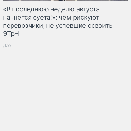
«В последнюю неделю августа
начнётся суета!»: чем рискуют
перевозчики, не успевшие освоить
ЭТрН
Дзен