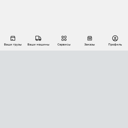
Ваши грузы
Ваши машины
Сервисы
Заказы
Профиль
АВТОМАТИЗАЦИЯ ПЕРЕВОЗОК
Площадки
Заказы
Торги
Тендеры
АТИ-Доки
GPS-мониторинг
АТИ Мессенджер
Цепочки грузов
API ATI.SU
ПОЛЕЗНОЕ
Расчет расстояний
БЕЗОПАСНОСТЬ