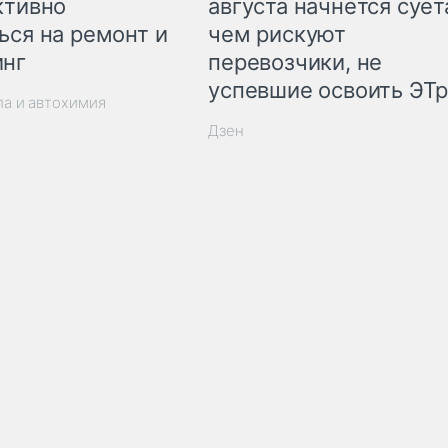
ктивно
августа начнётся суета
ься на ремонт и
чем рискуют
инг
перевозчики, не
успевшие освоить ЭТ
ла и автохимия
Дзен