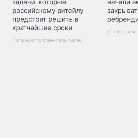
начали а
задачи, которые
закрыват
российскому ритейлу
ребренд
предстоит решить в
кратчайшие сроки
Топливо, мас
Склады и грузовые терминалы