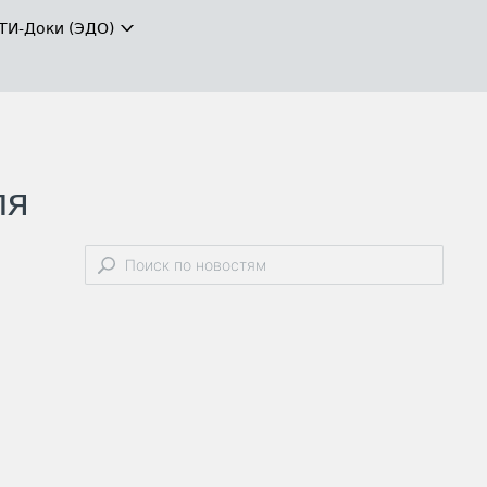
ТИ-Доки (ЭДО)
ля