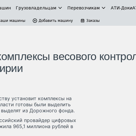
ашин
Грузовладельцам
Перевозчикам
АТИ-Доки
А
Ваши машины
Добавить машину
Заказы
комплексы весового контро
кирии
ству установит комплексы на
власти готовы были выделить
 выделят из Дорожного фонда.
российский провайдер цифровых
жила 965,1 миллиона рублей в