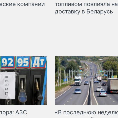
топливом повлияла на
еские компании
доставку в Беларусь
пора: АЗС
«В последнюю недел