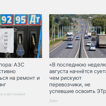
пора: АЗС
«В последнюю недел
ктивно
августа начнётся суета
ься на ремонт и
чем рискуют
инг
перевозчики, не
успевшие освоить ЭТ
ла и автохимия
Дзен