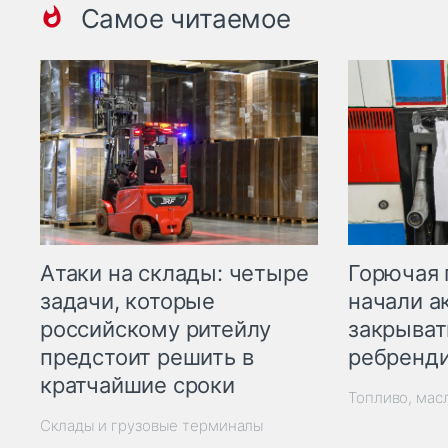
Самое читаемое
Горючая 
Атаки на склады: четыре
начали а
задачи, которые
закрыват
российскому ритейлу
ребренд
предстоит решить в
кратчайшие сроки
Топливо, мас
Склады и грузовые терминалы