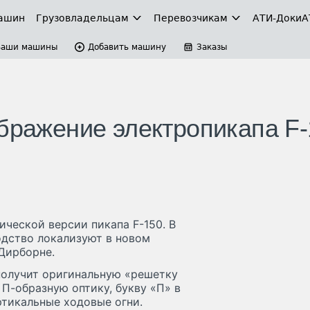
ашин
Грузовладельцам
Перевозчикам
АТИ-Доки
А
Ваши машины
Добавить машину
Заказы
ображение электропикапа F
ической версии пикапа F-150. В
одство локализуют в новом
 Дирборне.
получит оригинальную «решетку
П-образную оптику, букву «П» в
тикальные ходовые огни.