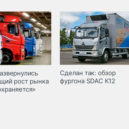
Сделан так: обзор
развернулись
фургона SDAC K12
бщий рост рынка
охраняется»