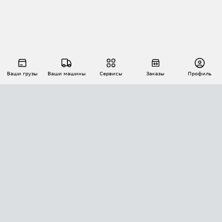
Ваши грузы
Ваши машины
Сервисы
Заказы
Профиль
АВТОМАТИЗАЦИЯ ПЕРЕВОЗОК
Площадки
Заказы
Торги
Тендеры
АТИ-Доки
GPS-мониторинг
АТИ Мессенджер
Цепочки грузов
API ATI.SU
ПОЛЕЗНОЕ
Расчет расстояний
БЕЗОПАСНОСТЬ
Академия ATI.SU