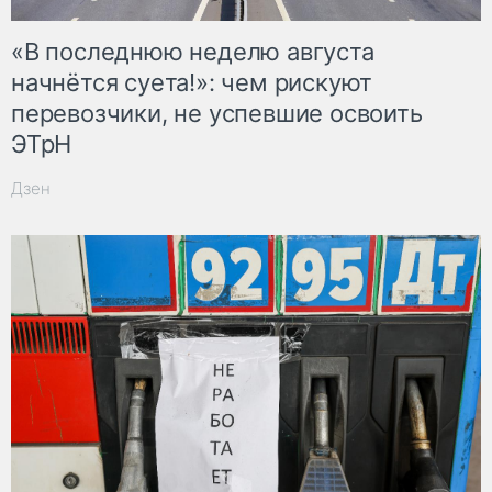
«В последнюю неделю августа
начнётся суета!»: чем рискуют
перевозчики, не успевшие освоить
ЭТрН
Дзен