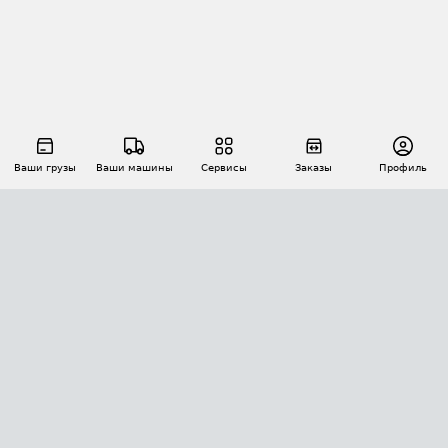
Ваши грузы
Ваши машины
Сервисы
Заказы
Профиль
АВТОМАТИЗАЦИЯ ПЕРЕВОЗОК
Площадки
Заказы
Торги
Тендеры
АТИ-Доки
GPS-мониторинг
АТИ Мессенджер
Цепочки грузов
API ATI.SU
ПОЛЕЗНОЕ
Расчет расстояний