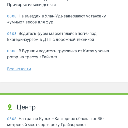
Приморье изъяли деньги
Ha въeздax в Улaн-Удэ зaвepшaют ycтaнoвкy
06.08
«yмныx» вecoв для фyp
Водитель фуры маркетплейса погиб под
06.08
Екатеринбургом в ДТП с дорожной техникой
В Бурятии водитель грузовика из Китая уронил
06.08
ротор на трассу «Байкал»
Все новости
Центр
На трассе Курск – Касторное обновляют 65-
06.08
метровый мост через реку Грайворонка