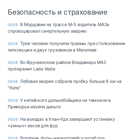
Безопасность и страхование
В Мордовии на трассе М-5 водитель МАЗа
06.08
спровоцировал смертельную аварию
Трое человек получили травмы при столкновении
06.08
легковушки и двух грузовиков в Могилеве
Во Фрунзенском районе Владимира МАЗ
06.08
протаранил Lada Vesta
Лобовая авария собрала пробку больше 8 км на
06.08
"Коле"
У китайского дальнобойщика на таможне в
06.08
Приморье изъяли деньги
Ha въeздax в Улaн-Удэ зaвepшaют ycтaнoвкy
06.08
«yмныx» вecoв для фyp
Водитель фуры маркетплейса погиб под
06.08