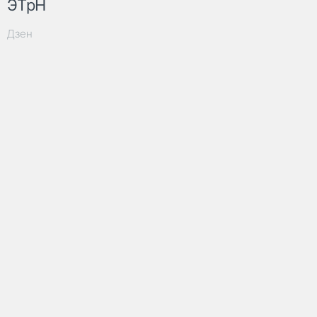
ЭТрН
Дзен