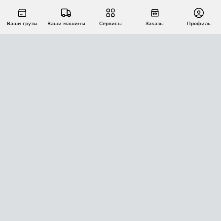
Ваши грузы
Ваши машины
Сервисы
Заказы
Профиль
АВТОМАТИЗАЦИЯ ПЕРЕВОЗОК
Площадки
Заказы
Торги
Тендеры
АТИ-Доки
GPS-мониторинг
АТИ Мессенджер
Цепочки грузов
API ATI.SU
ПОЛЕЗНОЕ
Расчет расстояний
БЕЗОПАСНОСТЬ
Академия ATI.SU
ATI.SU о безопасности
Звезды ATI.SU на вашем сайте
КОНТАКТЫ И ТАРИФЫ
Памятка по проверке контрагентов
Индекс ATI.SU FTL РФ
О системе ATI.SU
Светофор+
Средние ставки
ИНФОРМАЦИЯ
Контактная информация
Страхование