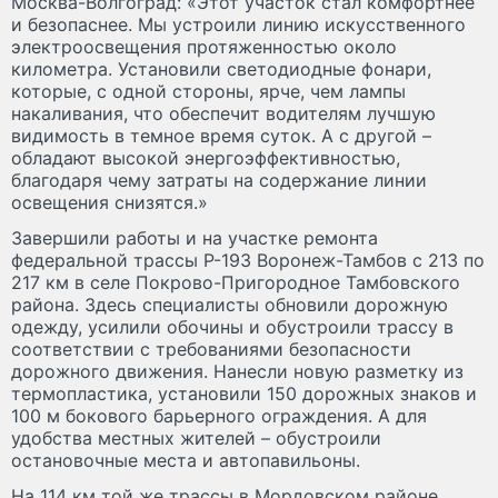
Москва-Волгоград: «Этот участок стал комфортнее
и безопаснее. Мы устроили линию искусственного
электроосвещения протяженностью около
километра. Установили светодиодные фонари,
которые, с одной стороны, ярче, чем лампы
накаливания, что обеспечит водителям лучшую
видимость в темное время суток. А с другой –
обладают высокой энергоэффективностью,
благодаря чему затраты на содержание линии
освещения снизятся.»
Завершили работы и на участке ремонта
федеральной трассы Р-193 Воронеж-Тамбов с 213 по
217 км в селе Покрово-Пригородное Тамбовского
района. Здесь специалисты обновили дорожную
одежду, усилили обочины и обустроили трассу в
соответствии с требованиями безопасности
дорожного движения. Нанесли новую разметку из
термопластика, установили 150 дорожных знаков и
100 м бокового барьерного ограждения. А для
удобства местных жителей – обустроили
остановочные места и автопавильоны.
На 114 км той же трассы в Мордовском районе