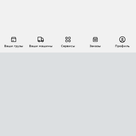
Ваши грузы
Ваши машины
Сервисы
Заказы
Профиль
АВТОМАТИЗАЦИЯ ПЕРЕВОЗОК
Площадки
Заказы
Торги
Тендеры
АТИ-Доки
GPS-мониторинг
АТИ Мессенджер
Цепочки грузов
API ATI.SU
ПОЛЕЗНОЕ
Расчет расстояний
БЕЗОПАСНОСТЬ
Академия ATI.SU