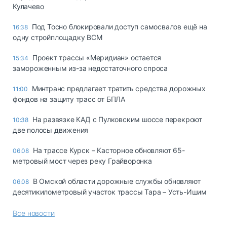
Кулачево
Под Тосно блокировали доступ самосвалов ещё на
16:38
одну стройплощадку ВСМ
Проект трассы «Меридиан» остается
15:34
замороженным из-за недостаточного спроса
Минтранс предлагает тратить средства дорожных
11:00
фондов на защиту трасс от БПЛА
На развязке КАД с Пулковским шоссе перекроют
10:38
две полосы движения
На трассе Курск – Касторное обновляют 65-
06.08
метровый мост через реку Грайворонка
В Омской области дорожные службы обновляют
06.08
десятикилометровый участок трассы Тара – Усть-Ишим
Все новости