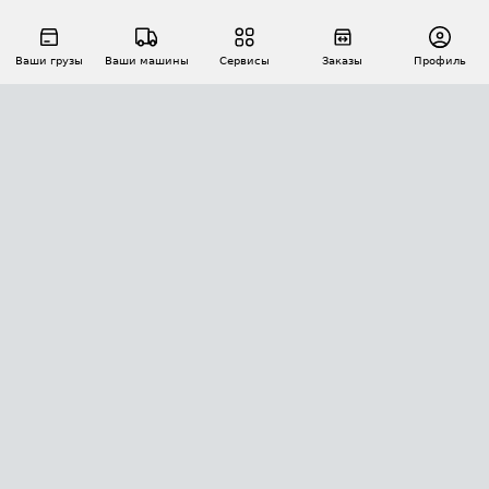
Ваши грузы
Ваши машины
Сервисы
Заказы
Профиль
АВТОМАТИЗАЦИЯ ПЕРЕВОЗОК
Площадки
Заказы
Торги
Тендеры
АТИ-Доки
GPS-мониторинг
АТИ Мессенджер
Цепочки грузов
API ATI.SU
ПОЛЕЗНОЕ
Расчет расстояний
БЕЗОПАСНОСТЬ
Академия ATI.SU
ATI.SU о безопасности
Звезды ATI.SU на вашем сайте
КОНТАКТЫ И ТАРИФЫ
Памятка по проверке контрагентов
Индекс ATI.SU FTL РФ
О системе ATI.SU
Светофор+
Средние ставки
ИНФОРМАЦИЯ
Контактная информация