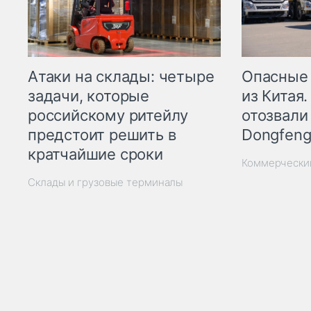
Опасные
Атаки на склады: четыре
из Китая.
задачи, которые
отозвали
российскому ритейлу
Dongfeng
предстоит решить в
кратчайшие сроки
Коммерчески
Склады и грузовые терминалы