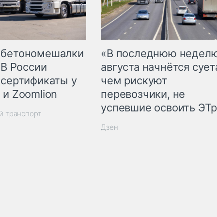
 бетономешалки
«В последнюю недел
 В России
августа начнётся суета
 сертификаты у
чем рискуют
 и Zoomlion
перевозчики, не
успевшие освоить ЭТ
й транспорт
Дзен