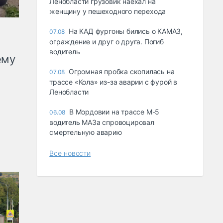
Ленобласти грузовик наехал на
женщину у пешеходного перехода
На КАД фургоны бились о КАМАЗ,
07.08
ограждение и друг о друга. Погиб
водитель
ему
Огромная пробка скопилась на
07.08
трассе «Кола» из-за аварии с фурой в
Ленобласти
В Мордовии на трассе М-5
06.08
водитель МАЗа спровоцировал
смертельную аварию
Все новости