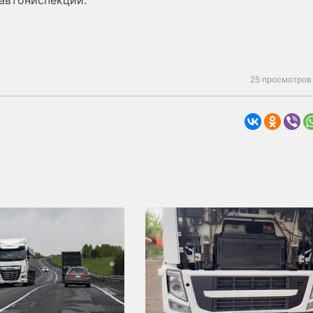
автониспекции.
25 просмотров 