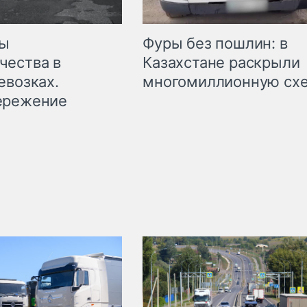
мы
Фуры без пошлин: в
чества в
Казахстане раскрыли
евозках.
многомиллионную сх
ережение