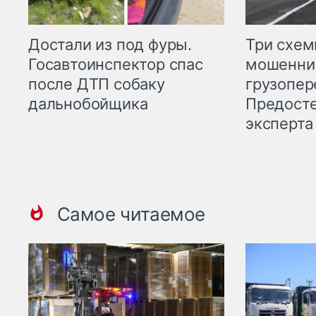
Три схе
Достали из под фуры.
мошенни
Госавтоинспектор спас
грузопер
после ДТП собаку
Предост
дальнобойщика
эксперта
Самое читаемое