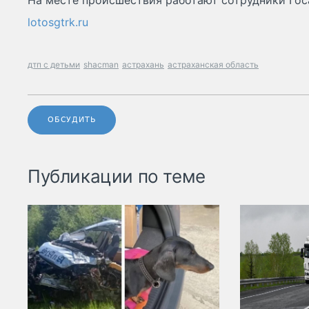
На месте происшествия работают сотрудники Гос
lotosgtrk.ru
дтп с детьми
shacman
астрахань
астраханская область
ОБСУДИТЬ
Публикации по теме