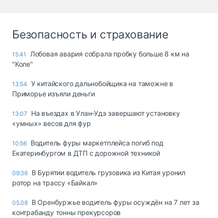
Безопасность и страхование
Лобовая авария собрала пробку больше 8 км на
15:41
"Коле"
У китайского дальнобойщика на таможне в
13:54
Приморье изъяли деньги
Ha въeздax в Улaн-Удэ зaвepшaют ycтaнoвкy
13:07
«yмныx» вecoв для фyp
Водитель фуры маркетплейса погиб под
10:56
Екатеринбургом в ДТП с дорожной техникой
В Бурятии водитель грузовика из Китая уронил
09:36
ротор на трассу «Байкал»
В Оренбуржье водитель фуры осуждён на 7 лет за
05.08
контрабанду тонны прекурсоров