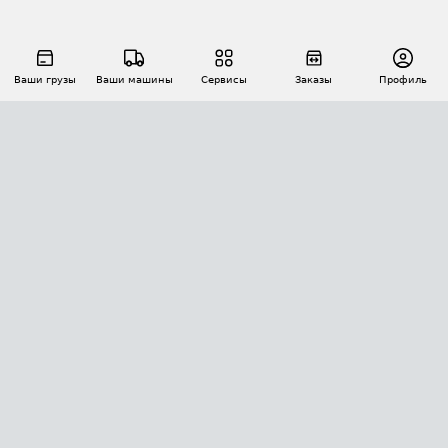
Ваши грузы
Ваши машины
Сервисы
Заказы
Профиль
АВТОМАТИЗАЦИЯ ПЕРЕВОЗОК
Площадки
Заказы
Торги
Тендеры
АТИ-Доки
GPS-мониторинг
АТИ Мессенджер
Цепочки грузов
API ATI.SU
ПОЛЕЗНОЕ
Расчет расстояний
БЕЗОПАСНОСТЬ
Академия ATI.SU
ATI.SU о безопасности
Звезды ATI.SU на вашем сайте
КОНТАКТЫ И ТАРИФЫ
Памятка по проверке контрагентов
Индекс ATI.SU FTL РФ
О системе ATI.SU