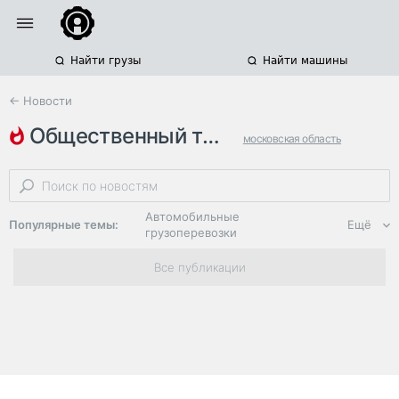
Найти грузы
Найти машины
← Новости
общественный транспорт
московская область
дтп с трамваем
дтп с маршруткой
Автомобильные
Популярные темы:
Ещё
грузоперевозки
Региональная
Все публикации
логистика
ЭДО, ИТ в
логистике
Дороги,
инфраструктура