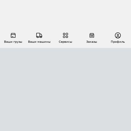
Ваши грузы
Ваши машины
Сервисы
Заказы
Профиль
АВТОМАТИЗАЦИЯ ПЕРЕВОЗОК
Площадки
Заказы
Торги
Тендеры
АТИ-Доки
GPS-мониторинг
АТИ Мессенджер
Цепочки грузов
API ATI.SU
ПОЛЕЗНОЕ
Расчет расстояний
БЕЗОПАСНОСТЬ
Академия ATI.SU