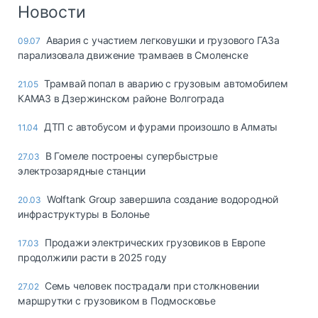
Логистика, грузы
Новости
Негабаритные и
Авария с участием легковушки и грузового ГАЗа
09.07
опасные грузы
парализовала движение трамваев в Смоленске
Безопасность и
страхование
Трамвай попал в аварию с грузовым автомобилем
21.05
КАМАЗ в Дзержинском районе Волгограда
Таможня и ВЭД
ДТП с автобусом и фурами произошло в Алматы
11.04
Склады и
грузовые
В Гомеле построены супербыстрые
27.03
терминалы
электрозарядные станции
Коммерческий
транспорт
Wolftank Group завершила создание водородной
20.03
инфраструктуры в Болонье
Спецтехника
Продажи электрических грузовиков в Европе
17.03
Автосервис,
продолжили расти в 2025 году
запчасти, шины
Топливо, масла и
Семь человек пострадали при столкновении
27.02
Дзен
автохимия
маршрутки с грузовиком в Подмосковье