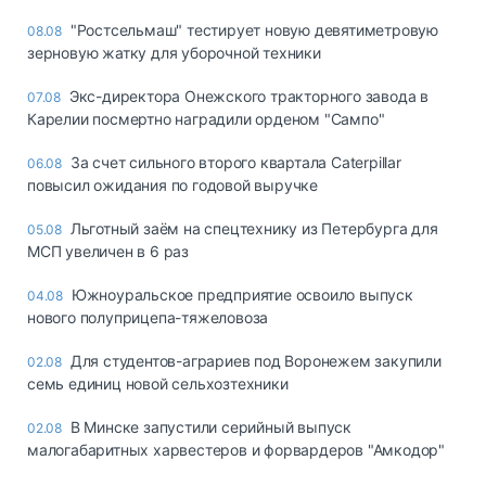
"Ростсельмаш" тестирует новую девятиметровую
08.08
зерновую жатку для уборочной техники
Экс-директора Онежского тракторного завода в
07.08
Карелии посмертно наградили орденом "Сампо"
За счет сильного второго квартала Caterpillar
06.08
повысил ожидания по годовой выручке
Льготный заём на спецтехнику из Петербурга для
05.08
МСП увеличен в 6 раз
Южноуральское предприятие освоило выпуск
04.08
нового полуприцепа-тяжеловоза
Для студентов-аграриев под Воронежем закупили
02.08
семь единиц новой сельхозтехники
В Минске запустили серийный выпуск
02.08
малогабаритных харвестеров и форвардеров "Амкодор"