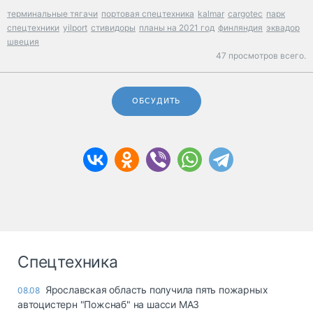
терминальные тягачи
портовая спецтехника
kalmar
cargotec
парк
спецтехники
yilport
стивидоры
планы на 2021 год
финляндия
эквадор
швеция
47 просмотров всего.
ОБСУДИТЬ
Спецтехника
Ярославская область получила пять пожарных
08.08
автоцистерн "Пожснаб" на шасси МАЗ