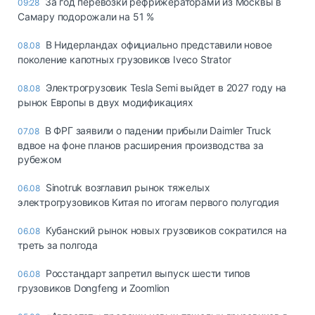
За год перевозки рефрижераторами из Москвы в
09:28
Самару подорожали на 51 %
В Нидерландах официально представили новое
08.08
поколение капотных грузовиков Iveco Strator
Электрогрузовик Tesla Semi выйдет в 2027 году на
08.08
рынок Европы в двух модификациях
В ФРГ заявили о падении прибыли Daimler Truck
07.08
вдвое на фоне планов расширения производства за
рубежом
Sinotruk возглавил рынок тяжелых
06.08
электрогрузовиков Китая по итогам первого полугодия
Кубанский рынок новых грузовиков сократился на
06.08
треть за полгода
Росстандарт запретил выпуск шести типов
06.08
грузовиков Dongfeng и Zoomlion