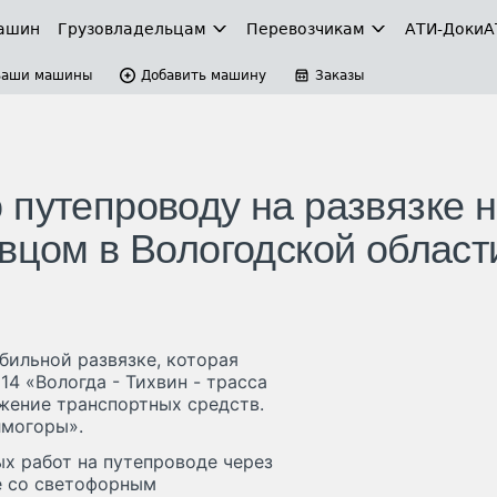
ашин
Грузовладельцам
Перевозчикам
АТИ-Доки
А
Ваши машины
Добавить машину
Заказы
 путепроводу на развязке 
вцом в Вологодской област
бильной развязке, которая
4 «Вологда - Тихвин - трасса
ижение транспортных средств.
лмогоры».
х работ на путепроводе через
е со светофорным