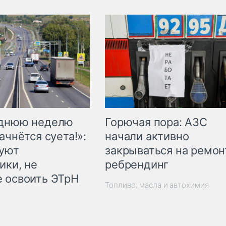
Горючая пора: АЗС
еднюю неделю
начали активно
ачнётся суета!»:
закрываться на ремон
куют
ребрендинг
ики, не
 освоить ЭТрН
Топливо, масла и автохимия