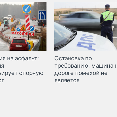
Остановка по
я на асфальт:
требованию: машина 
ия
дороге помехой не
зирует опорную
является
ог