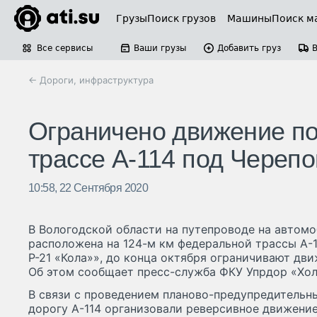
Грузы
Поиск грузов
Машины
Поиск м
Все сервисы
Ваши грузы
Добавить груз
← Дороги, инфраструктура
Ограничено движение по
трассе А-114 под Черепо
10:58, 22 Сентября 2020
В Вологодской области на путепроводе на автомо
расположена на 124-м км федеральной трассы А-11
Р-21 «Кола»», до конца октября ограничивают дв
Об этом сообщает пресс-служба ФКУ Упрдор «Хо
В связи с проведением планово-предупредительны
дорогу А-114 организовали реверсивное движени