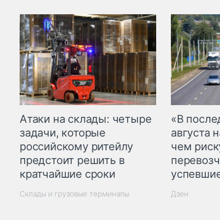
Атаки на склады: четыре
«В посл
задачи, которые
августа н
российскому ритейлу
чем рис
предстоит решить в
перевозч
кратчайшие сроки
успевшие
Склады и грузовые терминалы
Дзен