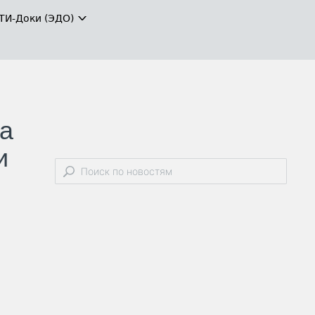
ТИ-Доки (ЭДО)
на
и