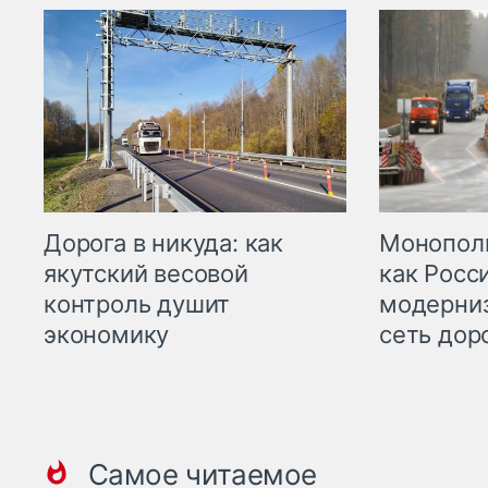
Дорога в никуда: как
Монополи
якутский весовой
как Росс
контроль душит
модерни
экономику
сеть дор
Самое читаемое