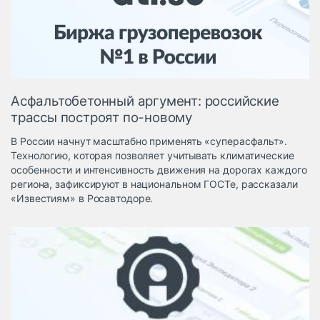
Логистика, грузы
Негабаритные и
опасные грузы
Безопасность и
страхование
Асфальтобетонный аргумент: российские
Таможня и ВЭД
трассы построят по-новому
Склады и
В России начнут масштабно применять «суперасфальт».
грузовые
Технологию, которая позволяет учитывать климатические
терминалы
особенности и интенсивность движения на дорогах каждого
Коммерческий
региона, зафиксируют в национальном ГОСТе, рассказали
транспорт
«Известиям» в Росавтодоре.
Спецтехника
Автосервис,
запчасти, шины
Топливо, масла и
Дзен
автохимия