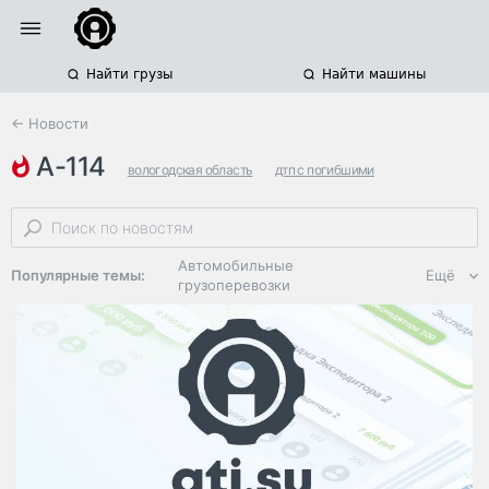
Найти грузы
Найти машины
← Новости
а-114
вологодская область
дтп с погибшими
ленинградская область
Автомобильные
Популярные темы:
Ещё
грузоперевозки
Региональная
логистика
ЭДО, ИТ в
логистике
Дороги,
инфраструктура