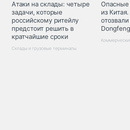
Опасные
Атаки на склады: четыре
из Китая.
задачи, которые
отозвали
российскому ритейлу
Dongfeng
предстоит решить в
кратчайшие сроки
Коммерчески
Склады и грузовые терминалы