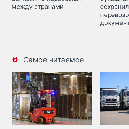
между странами
сохрани
перевоз
докумен
Самое читаемое