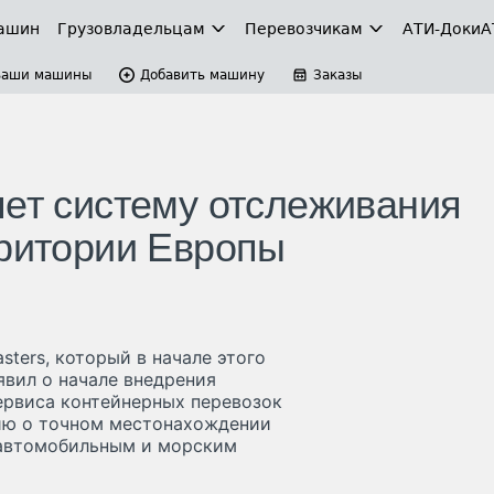
ашин
Грузовладельцам
Перевозчикам
АТИ-Доки
А
Ваши машины
Добавить машину
Заказы
яет систему отслеживания
рритории Европы
ters, который в начале этого
явил о начале внедрения
ервиса контейнерных перевозок
ию о точном местонахождении
, автомобильным и морским