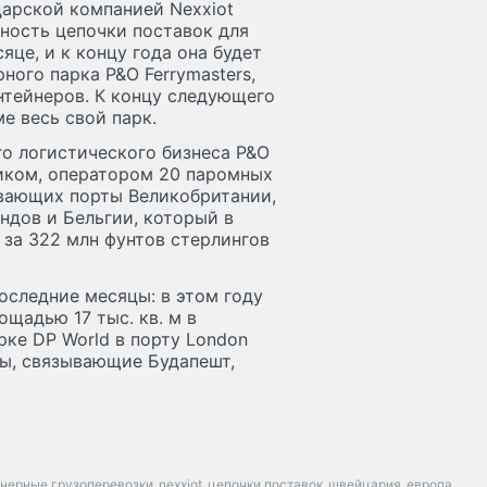
царской компанией Nexxiot
ность цепочки поставок для
яце, и к концу года она будет
ного парка P&O Ferrymasters,
нтейнеров. К концу следующего
е весь свой парк.
го логистического бизнеса P&O
чиком, оператором 20 паромных
вающих порты Великобритании,
ндов и Бельгии, который в
 за 322 млн фунтов стерлингов
последние месяцы: в этом году
щадью 17 тыс. кв. м в
рке DP World в порту London
сы, связывающие Будапешт,
йнерные грузоперевозки
nexxiot
цепочки поставок
швейцария
европа