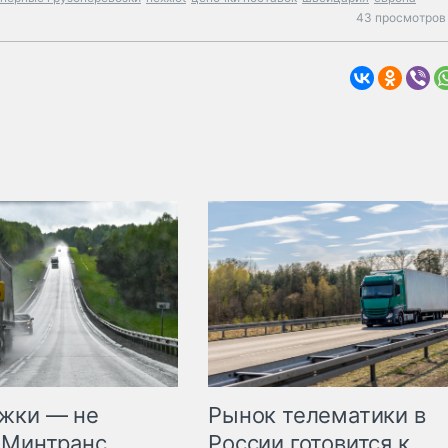
43 просмотров 
жки — не
Рынок телематики в
 Минтранс
России готовится к