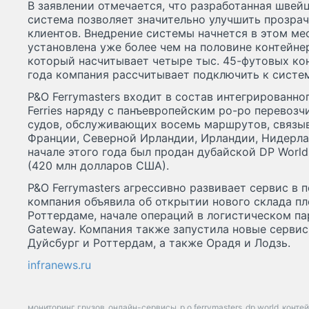
В заявлении отмечается, что разработанная швей
система позволяет значительно улучшить прозрач
клиентов. Внедрение системы начнется в этом мес
установлена уже более чем на половине контейнер
который насчитывает четыре тыс. 45-футовых ко
года компания рассчитывает подключить к систем
P&O Ferrymasters входит в состав интегрированно
Ferries наряду с панъевропейским ро-ро перевоз
судов, обслуживающих восемь маршрутов, связы
Франции, Северной Ирландии, Ирландии, Нидерла
начале этого года был продан дубайской DP World
(420 млн долларов США).
P&O Ferrymasters агрессивно развивает сервис в 
компания объявила об открытии нового склада пло
Роттердаме, начале операций в логистическом па
Gateway. Компания также запустила новые серви
Дуйсбург и Роттердам, а также Орадя и Лодзь.
infranews.ru
мониторинг грузов
онлайн-сервисы
p o ferrymasters
dp world
конте