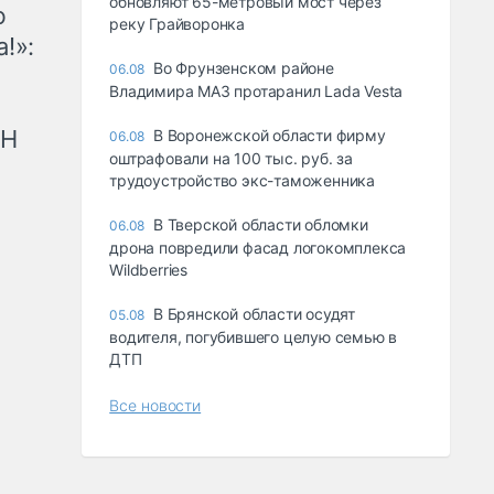
обновляют 65-метровый мост через
ю
реку Грайворонка
!»:
Во Фрунзенском районе
06.08
Владимира МАЗ протаранил Lada Vesta
рН
В Воронежской области фирму
06.08
оштрафовали на 100 тыс. руб. за
трудоустройство экс-таможенника
В Тверской области обломки
06.08
дрона повредили фасад логокомплекса
Wildberries
В Брянской области осудят
05.08
водителя, погубившего целую семью в
ДТП
Все новости