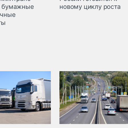
л бумажные
новому циклу роста
очные
ты