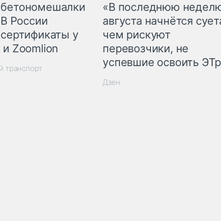
 бетономешалки
«В последнюю недел
 В России
августа начнётся суета
 сертификаты у
чем рискуют
 и Zoomlion
перевозчики, не
успевшие освоить ЭТ
й транспорт
Дзен