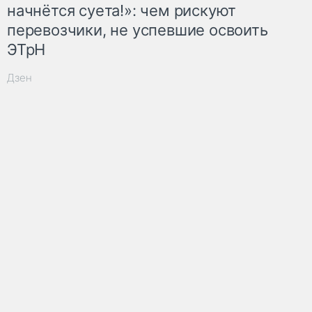
начнётся суета!»: чем рискуют
перевозчики, не успевшие освоить
ЭТрН
Дзен