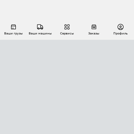
Ваши грузы
Ваши машины
Сервисы
Заказы
Профиль
АВТОМАТИЗАЦИЯ ПЕРЕВОЗОК
Площадки
Заказы
Торги
Тендеры
АТИ-Доки
GPS-мониторинг
АТИ Мессенджер
Цепочки грузов
API ATI.SU
ПОЛЕЗНОЕ
Расчет расстояний
БЕЗОПАСНОСТЬ
Академия ATI.SU
ATI.SU о безопасности
Звезды ATI.SU на вашем сайте
КОНТАКТЫ И ТАРИФЫ