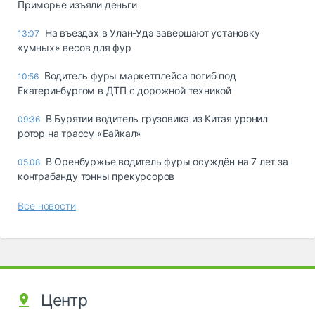
Приморье изъяли деньги
Ha въeздax в Улaн-Удэ зaвepшaют ycтaнoвкy
13:07
«yмныx» вecoв для фyp
Водитель фуры маркетплейса погиб под
10:56
Екатеринбургом в ДТП с дорожной техникой
В Бурятии водитель грузовика из Китая уронил
09:36
ротор на трассу «Байкал»
В Оренбуржье водитель фуры осуждён на 7 лет за
05.08
контрабанду тонны прекурсоров
Все новости
Центр