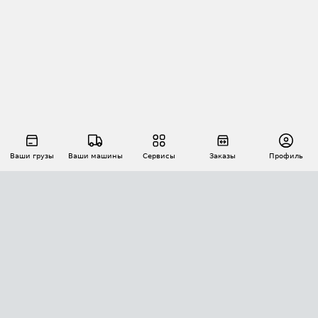
Ваши грузы
Ваши машины
Сервисы
Заказы
Профиль
АВТОМАТИЗАЦИЯ ПЕРЕВОЗОК
Площадки
Заказы
Торги
Тендеры
АТИ-Доки
GPS-мониторинг
АТИ Мессенджер
Цепочки грузов
API ATI.SU