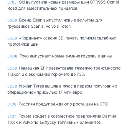
Giti выпустила новые размеры шин GTR955 Combi
07.08
Road для вместительных прицепов
Бренд Eisen выпустил новые фильтры для
06.08
грузовиков Scania, Volvo и Foton
«Кордиант» освоил 3D-печать полномасштабных
05.08
прототипов шин
Toyo выпускает новые зимние грузовые шины
03.08
Немецкая ZF презентовала тяжелую трансмиссию
02.08
TraXon 2 с экономией горючего до 73%
Nokian Tyres вышла в плюс в первом полугодии с
02.08
операционной прибылью 17 млн евро
Россиян предупреждают о росте цен на СТО
01.08
Toyota войдет в совместное предприятие Daimler
31.07
Truck и Volvo по выпуску топливных элементов