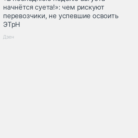
начнётся суета!»: чем рискуют
перевозчики, не успевшие освоить
ЭТрН
Дзен