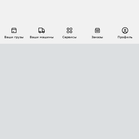
Ваши грузы
Ваши машины
Сервисы
Заказы
Профиль
АВТОМАТИЗАЦИЯ ПЕРЕВОЗОК
Площадки
Заказы
Торги
Тендеры
АТИ-Доки
GPS-мониторинг
АТИ Мессенджер
Цепочки грузов
API ATI.SU
ПОЛЕЗНОЕ
Расчет расстояний
БЕЗОПАСНОСТЬ
Академия ATI.SU
ATI.SU о безопасности
Звезды ATI.SU на вашем сайте