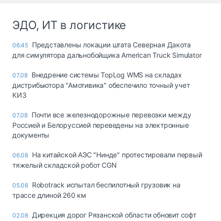
ЭДО, ИТ в логистике
Представлены локации штата Северная Дакота
06:45
для симулятора дальнобойщика American Truck Simulator
Внедрение системы TopLog WMS на складах
07.08
дистрибьютора "Амотивика" обеспечило точный учет
КИЗ
Почти все железнодорожные перевозки между
07.08
Россией и Белоруссией переведены на электронные
документы
На китайской АЭС "Нинде" протестировали первый
06.08
тяжелый складской робот CGN
Robotrack испытал беспилотный грузовик на
05.08
трассе длиной 260 км
Дирекция дорог Рязанской области обновит софт
02.08