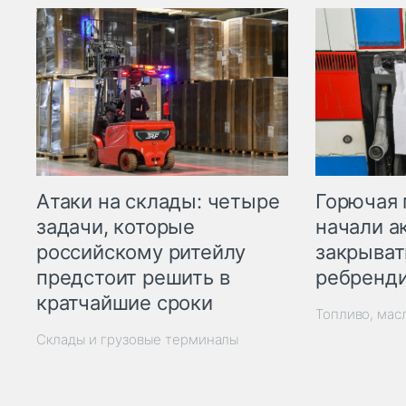
Горючая 
Атаки на склады: четыре
начали а
задачи, которые
закрыват
российскому ритейлу
ребренд
предстоит решить в
кратчайшие сроки
Топливо, мас
Склады и грузовые терминалы