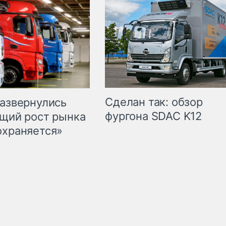
Сделан так: обзор
развернулись
фургона SDAC K12
бщий рост рынка
охраняется»