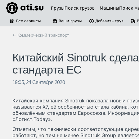
Грузы
Поиск грузов
Машины
Поиск м
Все сервисы
Ваши грузы
Добавить груз
← Коммерческий транспорт
Китайский Sinotruk сдела
стандарта ЕС
19:05, 24 Сентября 2020
Китайская компания Sinotruk показала новый грузо
называется X7, её особенностью стала кабина, ко
обновлённым стандартам Евросоюза. Информация 
«Логист.Today».
Отметим, что технически соответствующие дирек
работают, но тем не менее Sinotruk Group являетс