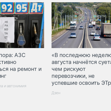
пора: АЗС
«В последнюю недел
ктивно
августа начнётся суета
ься на ремонт и
чем рискуют
инг
перевозчики, не
успевшие освоить ЭТ
ла и автохимия
Дзен