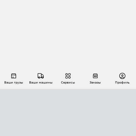
Ваши грузы
Ваши машины
Сервисы
Заказы
Профиль
АВТОМАТИЗАЦИЯ ПЕРЕВОЗОК
Площадки
Заказы
Торги
Тендеры
АТИ-Доки
GPS-мониторинг
АТИ Мессенджер
Цепочки грузов