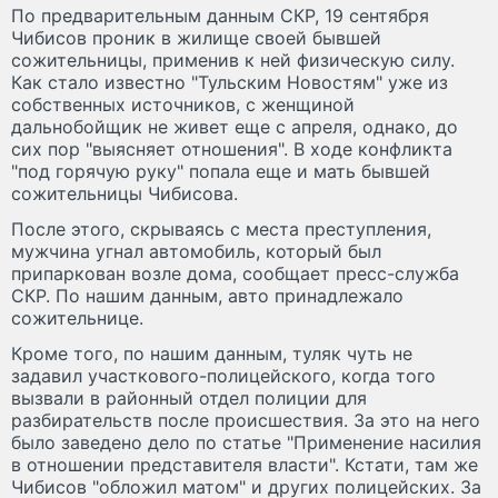
По предварительным данным СКР, 19 сентября
Чибисов проник в жилище своей бывшей
сожительницы, применив к ней физическую силу.
Как стало известно "Тульским Новостям" уже из
собственных источников, с женщиной
дальнобойщик не живет еще с апреля, однако, до
сих пор "выясняет отношения". В ходе конфликта
"под горячую руку" попала еще и мать бывшей
сожительницы Чибисова.
После этого, скрываясь с места преступления,
мужчина угнал автомобиль, который был
припаркован возле дома, сообщает пресс-служба
СКР. По нашим данным, авто принадлежало
сожительнице.
Кроме того, по нашим данным, туляк чуть не
задавил участкового-полицейского, когда того
вызвали в районный отдел полиции для
разбирательств после происшествия. За это на него
было заведено дело по статье "Применение насилия
в отношении представителя власти". Кстати, там же
Чибисов "обложил матом" и других полицейских. За