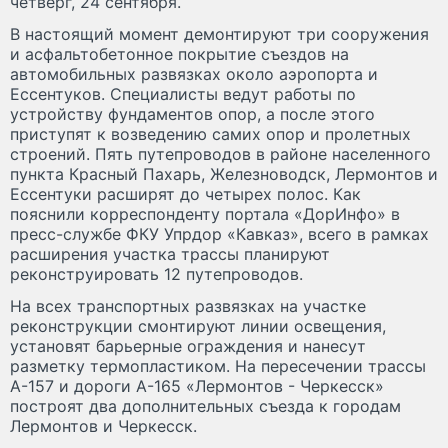
четверг, 24 сентября.
В настоящий момент демонтируют три сооружения
и асфальтобетонное покрытие съездов на
автомобильных развязках около аэропорта и
Ессентуков. Специалисты ведут работы по
устройству фундаментов опор, а после этого
приступят к возведению самих опор и пролетных
строений. Пять путепроводов в районе населенного
пункта Красный Пахарь, Железноводск, Лермонтов и
Ессентуки расширят до четырех полос. Как
пояснили корреспонденту портала «ДорИнфо» в
пресс-службе ФКУ Упрдор «Кавказ», всего в рамках
расширения участка трассы планируют
реконструировать 12 путепроводов.
На всех транспортных развязках на участке
реконструкции смонтируют линии освещения,
установят барьерные ограждения и нанесут
разметку термопластиком. На пересечении трассы
А-157 и дороги А-165 «Лермонтов - Черкесск»
построят два дополнительных съезда к городам
Лермонтов и Черкесск.