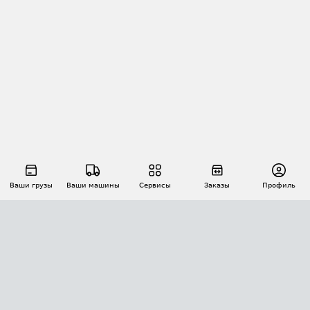
Ваши грузы
Ваши машины
Сервисы
Заказы
Профиль
АВТОМАТИЗАЦИЯ ПЕРЕВОЗОК
Площадки
Заказы
Торги
Тендеры
АТИ-Доки
GPS-мониторинг
АТИ Мессенджер
Цепочки грузов