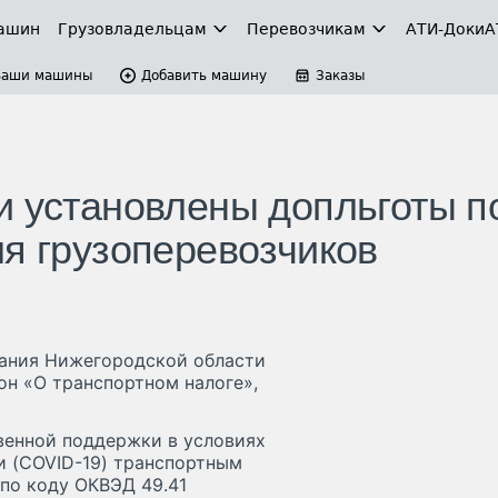
ашин
Грузовладельцам
Перевозчикам
АТИ-Доки
А
Ваши машины
Добавить машину
Заказы
и установлены допльготы п
ля грузоперевозчиков
рания Нижегородской области
он «О транспортном налоге»,
венной поддержки в условиях
и (COVID-19) транспортным
по коду ОКВЭД 49.41