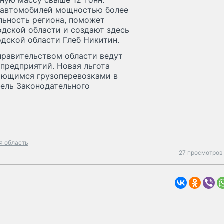
ную массу свыше 12 тонн.
я автомобилей мощностью более
льность региона, поможет
дской области и создают здесь
одской области Глеб Никитин.
правительством области ведут
предприятий. Новая льгота
ающимся грузоперевозками в
тель Законодательного
я область
27 просмотров 