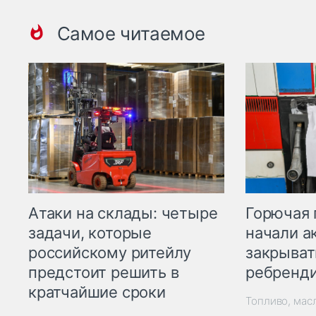
Самое читаемое
Горючая 
Атаки на склады: четыре
начали а
задачи, которые
закрыват
российскому ритейлу
ребренд
предстоит решить в
кратчайшие сроки
Топливо, мас