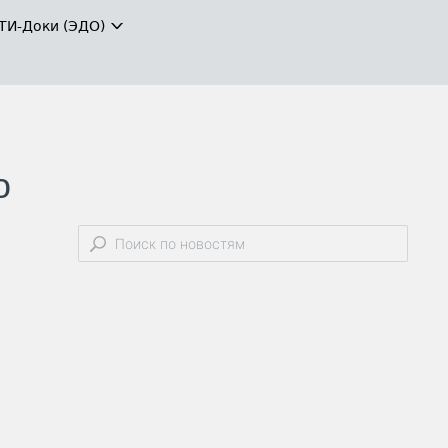
ТИ-Доки (ЭДО)
о