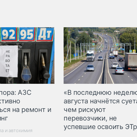
пора: АЗС
«В последнюю недел
ктивно
августа начнётся суета
ься на ремонт и
чем рискуют
инг
перевозчики, не
успевшие освоить ЭТ
ла и автохимия