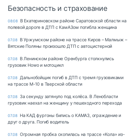
Безопасность и страхование
В Екатериновском районе Саратовской области на
08:08
полевой дороге в ДТП с КамАЗом погибла женщина
В Уржумском районе на трассе Киров – Малмыж –
07.08
Вятские Поляны произошло ДТП с автоцистерной
В Ленинском районе Оренбурга столкнулись
07.08
грузовик Howo и мотоцикл
Дальнобойщик погиб в ДТП с тремя грузовиками
07.08
на трассе М-10 в Тверской области
За секунду затянуло под колёса. В Ленобласти
07.08
грузовик наехал на женщину у пешеходного перехода
На КАД фургоны бились о КАМАЗ, ограждение и
07.08
друг о друга. Погиб водитель
Огромная пробка скопилась на трассе «Кола» из-
07.08