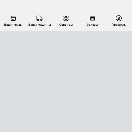
Ваши грузы
Ваши машины
Сервисы
Заказы
Профиль
АВТОМАТИЗАЦИЯ ПЕРЕВОЗОК
Площадки
Заказы
Торги
Тендеры
АТИ-Доки
GPS-мониторинг
АТИ Мессенджер
Цепочки грузов
API ATI.SU
ПОЛЕЗНОЕ
Расчет расстояний
БЕЗОПАСНОСТЬ
Академия ATI.SU
ATI.SU о безопасности
Звезды ATI.SU на вашем сайте
КОНТАКТЫ И ТАРИФЫ
Памятка по проверке контрагентов
Индекс ATI.SU FTL РФ
О системе ATI.SU