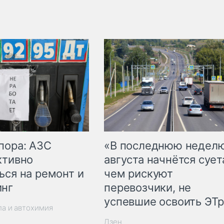
пора: АЗС
«В последнюю недел
ктивно
августа начнётся суета
ься на ремонт и
чем рискуют
инг
перевозчики, не
успевшие освоить ЭТ
ла и автохимия
Дзен