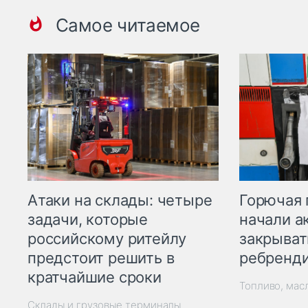
Самое читаемое
Горючая 
Атаки на склады: четыре
начали а
задачи, которые
закрыват
российскому ритейлу
ребренд
предстоит решить в
кратчайшие сроки
Топливо, мас
Склады и грузовые терминалы