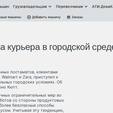
ашин
Грузовладельцам
Перевозчикам
АТИ-Доки
А
Ваши машины
Добавить машину
Заказы
та курьера в городской сред
нных постаматов, клиентами
Walmart и Zara, приступил к
льных городских условиях. Об
рно Кютт.
ичных ограничительных мер во
оботов со стороны продуктовых
 более безопасные способы
русом. Учитывая эту тенденцию,