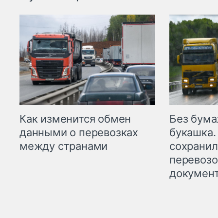
Как изменится обмен
Без бума
данными о перевозках
букашка.
между странами
сохрани
перевоз
докумен