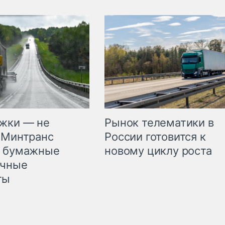
жки — не
Рынок телематики в
 Минтранс
России готовится к
л бумажные
новому циклу роста
очные
ты