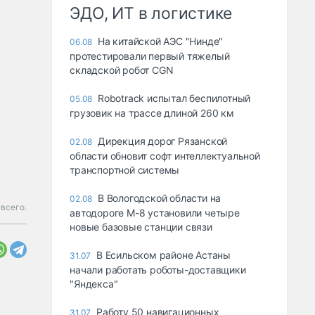
ЭДО, ИТ в логистике
На китайской АЭС "Нинде"
06.08
протестировали первый тяжелый
складской робот CGN
Robotrack испытал беспилотный
05.08
грузовик на трассе длиной 260 км
Дирекция дорог Рязанской
02.08
области обновит софт интеллектуальной
транспортной системы
В Вологодской области на
02.08
всего.
автодороге М-8 установили четыре
новые базовые станции связи
В Есильском районе Астаны
31.07
начали работать роботы-доставщики
"Яндекса"
Работу 50 навигационных
31.07