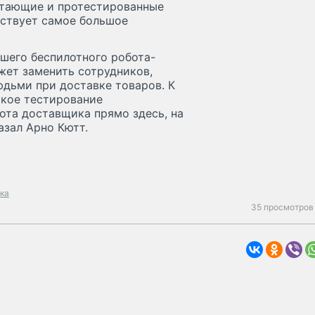
отающие и протестированные
тствует самое большое
шего беспилотного робота-
жет заменить сотрудников,
юдьми при доставке товаров. К
такое тестирование
ота доставщика прямо здесь, на
азал Арно Кютт.
ка
35 просмотров 