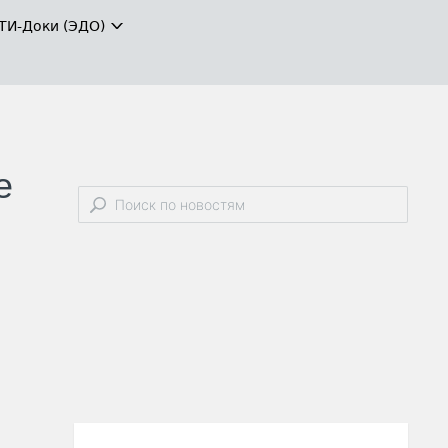
ТИ-Доки (ЭДО)
е