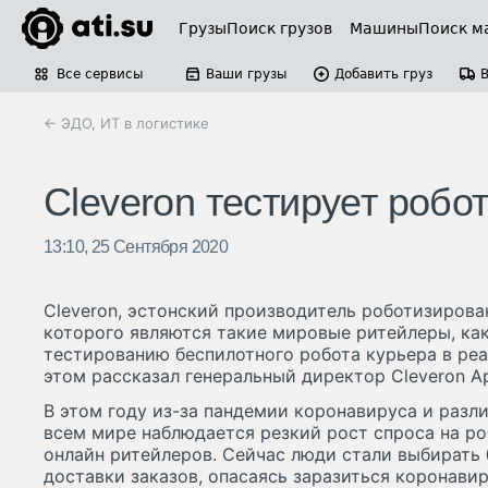
Грузы
Поиск грузов
Машины
Поиск м
Все сервисы
Ваши грузы
Добавить груз
← ЭДО, ИТ в логистике
Cleveron тестирует робо
13:10, 25 Сентября 2020
Cleveron, эстонский производитель роботизирова
которого являются такие мировые ритейлеры, как 
тестированию беспилотного робота курьера в реа
этом рассказал генеральный директор Cleveron А
В этом году из-за пандемии коронавируса и разл
всем мире наблюдается резкий рост спроса на р
онлайн ритейлеров. Сейчас люди стали выбирать
доставки заказов, опасаясь заразиться коронави