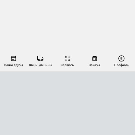
Ваши грузы
Ваши машины
Сервисы
Заказы
Профиль
АВТОМАТИЗАЦИЯ ПЕРЕВОЗОК
Площадки
Заказы
Торги
Тендеры
АТИ-Доки
GPS-мониторинг
АТИ Мессенджер
Цепочки грузов
API ATI.SU