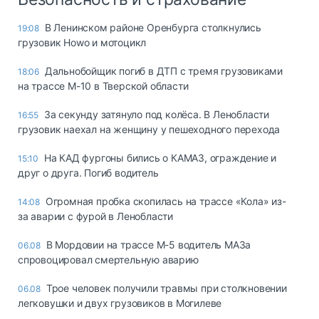
В Ленинском районе Оренбурга столкнулись
19:08
грузовик Howo и мотоцикл
Дальнобойщик погиб в ДТП с тремя грузовиками
18:06
на трассе М-10 в Тверской области
За секунду затянуло под колёса. В Ленобласти
16:55
грузовик наехал на женщину у пешеходного перехода
На КАД фургоны бились о КАМАЗ, ограждение и
15:10
друг о друга. Погиб водитель
Огромная пробка скопилась на трассе «Кола» из-
14:08
за аварии с фурой в Ленобласти
В Мордовии на трассе М-5 водитель МАЗа
06.08
спровоцировал смертельную аварию
Трое человек получили травмы при столкновении
06.08
легковушки и двух грузовиков в Могилеве