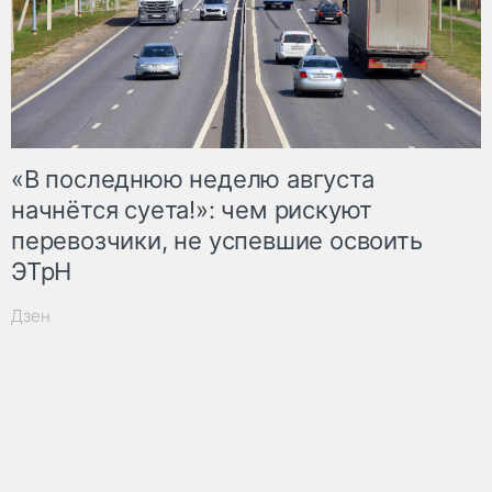
«В последнюю неделю августа
начнётся суета!»: чем рискуют
перевозчики, не успевшие освоить
ЭТрН
Дзен