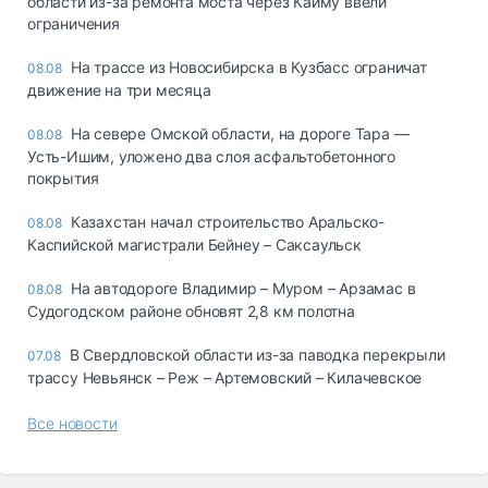
области из-за ремонта моста через Кайму ввели
ограничения
На трассе из Новосибирска в Кузбасс ограничат
08.08
движение на три месяца
На севере Омской области, на дороге Тара —
08.08
Усть-Ишим, уложено два слоя асфальтобетонного
покрытия
Казахстан начал строительство Аральско-
08.08
Каспийской магистрали Бейнеу – Саксаульск
На автодороге Владимир – Муром – Арзамас в
08.08
Судогодском районе обновят 2,8 км полотна
В Свердловской области из-за паводка перекрыли
07.08
трассу Невьянск – Реж – Артемовский – Килачевское
Все новости