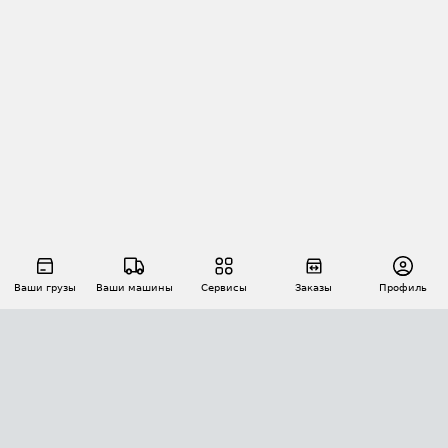
Ваши грузы
Ваши машины
Сервисы
Заказы
Профиль
АВТОМАТИЗАЦИЯ ПЕРЕВОЗОК
Площадки
Заказы
Торги
Тендеры
АТИ-Доки