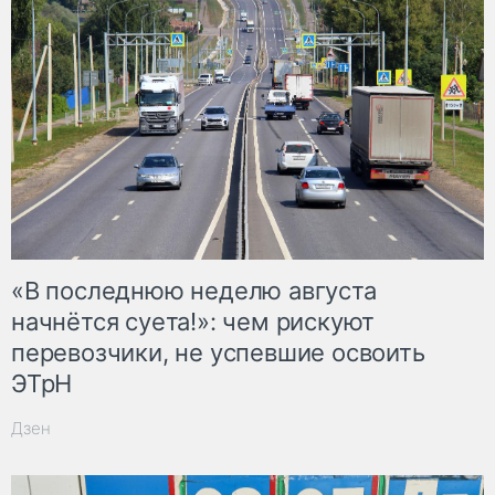
«В последнюю неделю августа
начнётся суета!»: чем рискуют
перевозчики, не успевшие освоить
ЭТрН
Дзен