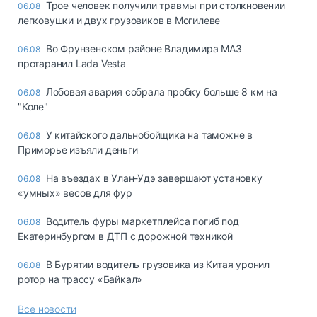
Трое человек получили травмы при столкновении
06.08
легковушки и двух грузовиков в Могилеве
Во Фрунзенском районе Владимира МАЗ
06.08
протаранил Lada Vesta
Лобовая авария собрала пробку больше 8 км на
06.08
"Коле"
У китайского дальнобойщика на таможне в
06.08
Приморье изъяли деньги
Ha въeздax в Улaн-Удэ зaвepшaют ycтaнoвкy
06.08
«yмныx» вecoв для фyp
Водитель фуры маркетплейса погиб под
06.08
Екатеринбургом в ДТП с дорожной техникой
В Бурятии водитель грузовика из Китая уронил
06.08
ротор на трассу «Байкал»
Все новости