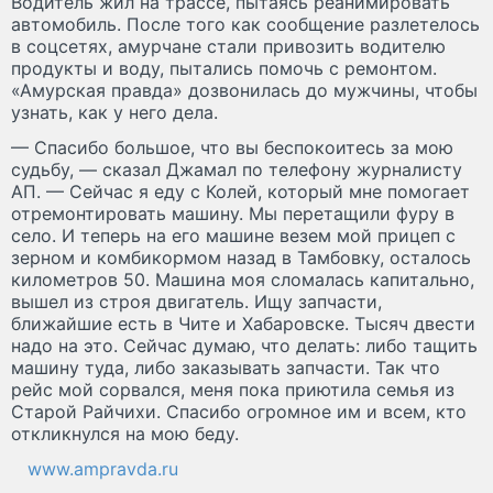
Водитель жил на трассе, пытаясь реанимировать
автомобиль. После того как сообщение разлетелось
в соцсетях, амурчане стали привозить водителю
продукты и воду, пытались помочь с ремонтом.
«Амурская правда» дозвонилась до мужчины, чтобы
узнать, как у него дела.
— Спасибо большое, что вы беспокоитесь за мою
судьбу, — сказал Джамал по телефону журналисту
АП. — Сейчас я еду с Колей, который мне помогает
отремонтировать машину. Мы перетащили фуру в
село. И теперь на его машине везем мой прицеп с
зерном и комбикормом назад в Тамбовку, осталось
километров 50. Машина моя сломалась капитально,
вышел из строя двигатель. Ищу запчасти,
ближайшие есть в Чите и Хабаровске. Тысяч двести
надо на это. Сейчас думаю, что делать: либо тащить
машину туда, либо заказывать запчасти. Так что
рейс мой сорвался, меня пока приютила семья из
Старой Райчихи. Спасибо огромное им и всем, кто
откликнулся на мою беду.
www.ampravda.ru