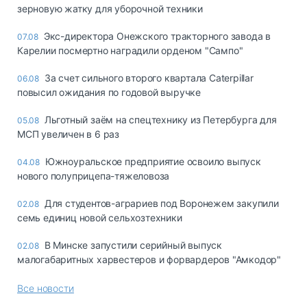
зерновую жатку для уборочной техники
Экс-директора Онежского тракторного завода в
07.08
Карелии посмертно наградили орденом "Сампо"
За счет сильного второго квартала Caterpillar
06.08
повысил ожидания по годовой выручке
Льготный заём на спецтехнику из Петербурга для
05.08
МСП увеличен в 6 раз
Южноуральское предприятие освоило выпуск
04.08
нового полуприцепа-тяжеловоза
Для студентов-аграриев под Воронежем закупили
02.08
семь единиц новой сельхозтехники
В Минске запустили серийный выпуск
02.08
малогабаритных харвестеров и форвардеров "Амкодор"
Все новости