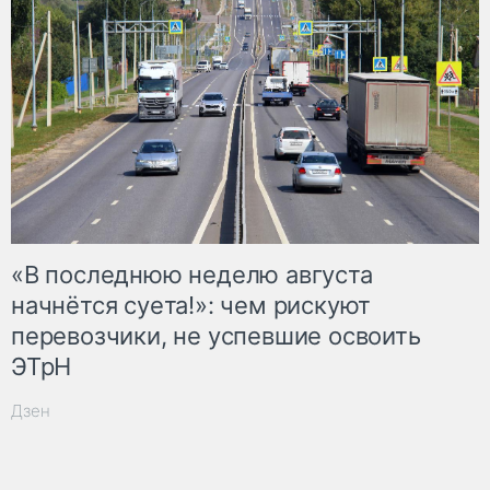
«В последнюю неделю августа
начнётся суета!»: чем рискуют
перевозчики, не успевшие освоить
ЭТрН
Дзен