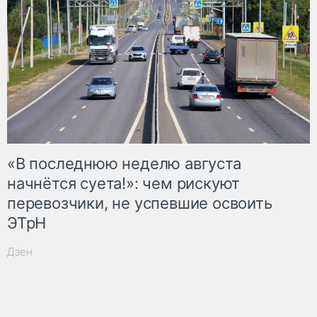
«В последнюю неделю августа
начнётся суета!»: чем рискуют
перевозчики, не успевшие освоить
ЭТрН
Дзен