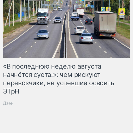
«В последнюю неделю августа
начнётся суета!»: чем рискуют
перевозчики, не успевшие освоить
ЭТрН
Дзен