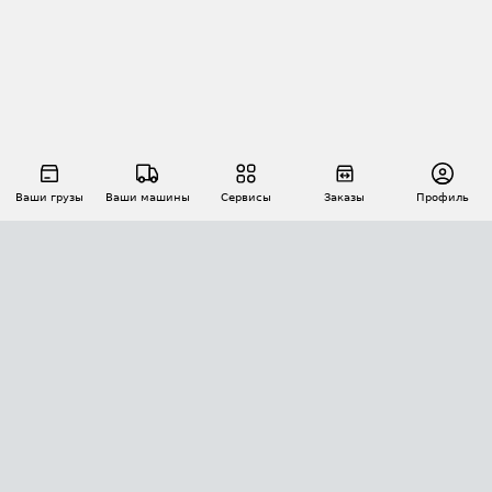
Ваши грузы
Ваши машины
Сервисы
Заказы
Профиль
АВТОМАТИЗАЦИЯ ПЕРЕВОЗОК
Площадки
Заказы
Торги
Тендеры
АТИ-Доки
GPS-мониторинг
АТИ Мессенджер
Цепочки грузов
API ATI.SU
ПОЛЕЗНОЕ
Расчет расстояний