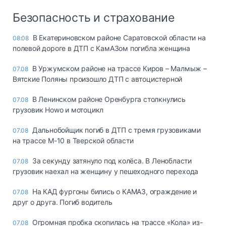
Безопасность и страхование
В Екатериновском районе Саратовской области на
08:08
полевой дороге в ДТП с КамАЗом погибла женщина
В Уржумском районе на трассе Киров – Малмыж –
07.08
Вятские Поляны произошло ДТП с автоцистерной
В Ленинском районе Оренбурга столкнулись
07.08
грузовик Howo и мотоцикл
Дальнобойщик погиб в ДТП с тремя грузовиками
07.08
на трассе М-10 в Тверской области
За секунду затянуло под колёса. В Ленобласти
07.08
грузовик наехал на женщину у пешеходного перехода
На КАД фургоны бились о КАМАЗ, ограждение и
07.08
друг о друга. Погиб водитель
Огромная пробка скопилась на трассе «Кола» из-
07.08