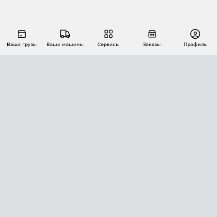
Ваши грузы
Ваши машины
Сервисы
Заказы
Профиль
АВТОМАТИЗАЦИЯ ПЕРЕВОЗОК
Площадки
Заказы
Торги
Тендеры
АТИ-Доки
GPS-мониторинг
АТИ Мессенджер
Цепочки грузов
API ATI.SU
ПОЛЕЗНОЕ
Расчет расстояний
БЕЗОПАСНОСТЬ
Академия ATI.SU
ATI.SU о безопасности
Звезды ATI.SU на вашем сайте
КОНТАКТЫ И ТАРИФЫ
Памятка по проверке контрагентов
Индекс ATI.SU FTL РФ