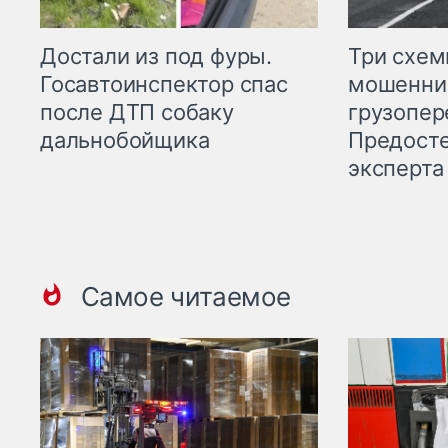
Три схе
Достали из под фуры.
мошенни
Госавтоинспектор спас
грузопер
после ДТП собаку
Предост
дальнобойщика
эксперта
Самое читаемое