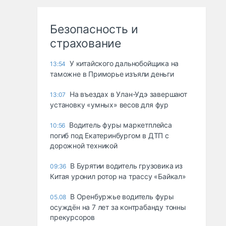
Безопасность и
страхование
У китайского дальнобойщика на
13:54
таможне в Приморье изъяли деньги
Ha въeздax в Улaн-Удэ зaвepшaют
13:07
ycтaнoвкy «yмныx» вecoв для фyp
Водитель фуры маркетплейса
10:56
погиб под Екатеринбургом в ДТП с
дорожной техникой
В Бурятии водитель грузовика из
09:36
Китая уронил ротор на трассу «Байкал»
В Оренбуржье водитель фуры
05.08
осуждён на 7 лет за контрабанду тонны
прекурсоров