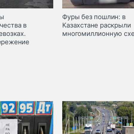
мы
Фуры без пошлин: в
чества в
Казахстане раскрыли
евозках.
многомиллионную сх
ережение