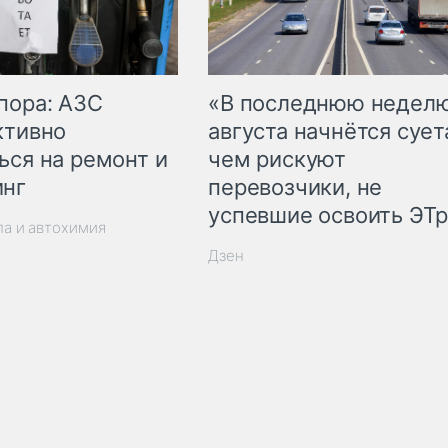
пора: АЗС
«В последнюю недел
ктивно
августа начнётся суета
ься на ремонт и
чем рискуют
инг
перевозчики, не
успевшие освоить ЭТ
ла и автохимия
Дзен