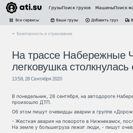
Грузы
Поиск грузов
Машины
Поиск м
Все сервисы
Ваши грузы
Добавить груз
← Безопасность и страхование
На трассе Набережные 
легковушка столкнулась 
13:58, 28 Сентября 2020
В понедельник, 28 сентября, на автодороге Набе
произошло ДТП.
Об этом пишут очевидцы аварии в группе «Доро
- Жесткая авария на повороте в Нижнекамск, посл
На земле у большегруза лежат люди, - пишут оче