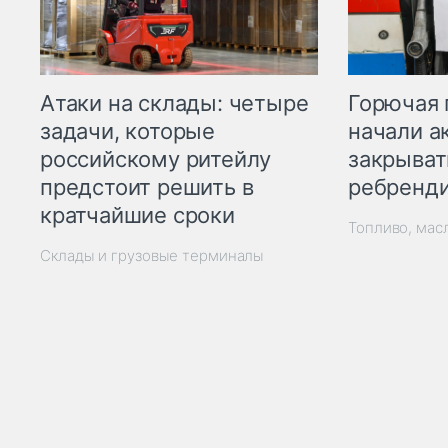
Горючая 
Атаки на склады: четыре
начали а
задачи, которые
закрыват
российскому ритейлу
ребренд
предстоит решить в
кратчайшие сроки
Топливо, мас
Склады и грузовые терминалы