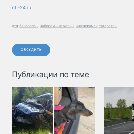
ntr-24.ru
дтп
бензовозы
набережные челны
нижнекамск
татарстан
ОБСУДИТЬ
Публикации по теме