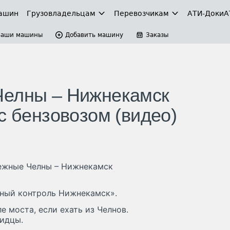
ашин
Грузовладельцам
Перевозчикам
АТИ-Доки
А
Ваши машины
Добавить машину
Заказы
Челны – Нижнекамск
с бензовозом (видео)
режные Челны – Нижнекамск
жный контроль Нижнекамск».
е моста, если ехать из Челнов.
видцы.