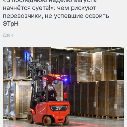
начнётся суета!»: чем рискуют
перевозчики, не успевшие освоить
ЭТрН
Дзен