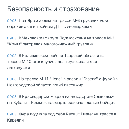
Безопасность и страхование
Под Ярославлем на трассе М-8 грузовик Volvo
09.08
опрокинулся в тройном ДТП с иномарками
В Чеховском округе Подмосковья на трассе М-2
09.08
"Крым" загорелся малотоннажный грузовик
В Калининском районе Тверской области на
09.08
трассе М-10 столкнулись два грузовика и две
легковушки
На трассе М-11 "Нева" в аварии "Газели" с фурой в
09.08
Новгородской области погиб пассажир
В Краснодарском крае на автодороге Славянск-
09.08
на-Кубани – Крымск насмерть разбился дальнобойщик
Фура подмяла под себя Renault Duster на трассе в
09.08
Карелии